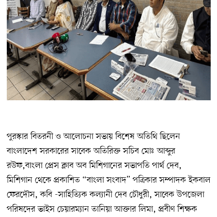
পুরস্কার বিতরনী ও আলোচনা সভায় বিশেষ অতিথি ছিলেন
বাংলাদেশ সরকারের সাবেক অতিরিক্ত সচিব মোঃ আব্দুর
রউফ,বাংলা প্রেস ক্লাব অব মিশিগানের সভাপতি পার্থ দেব,
মিশিগান থেকে প্রকাশিত “বাংলা সংবাদ” পত্রিকার সম্পাদক ইকবাল
ফেরদৌস, কবি -সাহিত্যিক কল্যানী দেব চৌধুরী, সাবেক উপজেলা
পরিষদের ভাইস চেয়ারম্যান তানিয়া আক্তার লিমা, প্রবীণ শিক্ষক