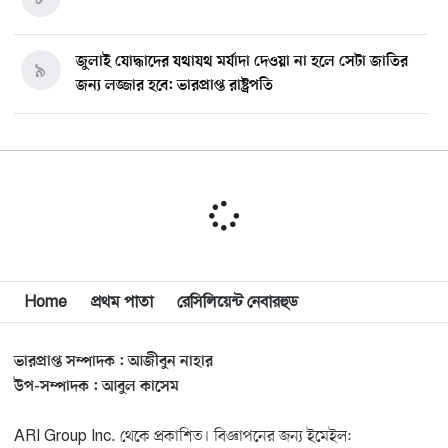
জুলাই যোদ্ধাদের যথাযথ মর্যাদা দেওয়া না হলে সেটা জাতির
৯
জন্য লজ্জার হবে: ভারপ্রাপ্ত রাষ্ট্রপতি
মিশিগানে ডেমোক্র্যাট সিনেট প্রাইমারিতে জয়ী আবদুল আল-
১০
সাইয়েদ, ব্যর্থ কোটি কোটি ডলারের প্রচারণা
মিশিগানে দক্ষিণ সুরমা ওয়েলফেয়ার অ্যাসোসিয়েশনের
১১
বনভোজন অনুষ্ঠিত
বিশ্বজুড়ে কূটনৈতিক পুনর্বিন্যাস, ৫ অঞ্চলে মিশন বন্ধ করছে
Home
প্রথম পাতা
রেসিলিয়েন্ট নেবারহুড
১২
যুক্তরাষ্ট্র
ভারপ্রাপ্ত সম্পাদক : আজীবুন নাহার
মিশিগানে ফ্রেন্ডস এন্ড ফ্যামিলির বনভোজনে প্রাণের উচ্ছ্বাস
১৩
উপ-সম্পাদক : আবুল কাসেম
ARI Group Inc. থেকে প্রকাশিত। বিজ্ঞাপনের জন্য ইমেইল: