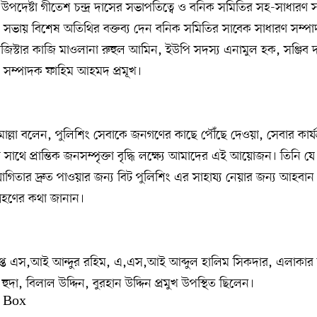
পদেষ্টা গীতেশ চন্দ্র দাসের সভাপতিত্বে ও বনিক সমিতির সহ-সাধারণ সম
ত সভায় বিশেষ অতিথির বক্তব্য দেন বনিক সমিতির সাবেক সাধারণ সম্প
িস্টার কাজি মাওলানা রুহুল আমিন, ইউপি সদস্য এনামুল হক, সঞ্জিব 
 সম্পাদক ফাহিম আহমদ প্রমূখ।
ল্লা বলেন, পুলিশিং সেবাকে জনগণের কাছে পৌঁছে দেওয়া, সেবার কার্
সাথে প্রান্তিক জনসম্পৃক্তা বৃদ্ধি লক্ষ্যে আমাদের এই আয়োজন। তিনি
োগিতার দ্রুত পাওয়ার জন্য বিট পুলিশিং এর সাহায্য নেয়ার জন্য আহবা
গ্রহণের কথা জানান।
াপ্ত এস,আই আন্দুর রহিম, এ,এস,আই আব্দুল হালিম সিকদার, এলাকার বিশ
দা, বিলাল উদ্দিন, বুরহান উদ্দিন প্রমুখ উপস্থিত ছিলেন।
 Box