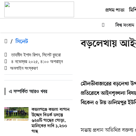
প্রথম পাতা
মিশ
বিশ্ব সংবাদ
বড়লেখায় আইনশ
/
সিলেট
তাহমীদ ইশাদ রিপন, সিলেট ব্যুরো
৪ নভেম্বর ২০২৫, ৪:০০ অপরাহ্ন
অনলাইন সংস্করণ
মৌলভীবাজারের বড়লেখা উপজেল
এ সম্পর্কিত আরও খবর
প্রতিরোধে আইনশৃঙ্খলা বিষয়
বিকেল ৫ টায় তালিমপুর ই
কমলগঞ্জে কমলা বাগান
উচ্ছেদ বিতর্ক তদন্তে
৬২৫টি গাছের গোড়া,
মালিকের দাবি ১,২০০
সভায় প্রধান অতিথির বক্তব্য
গাছ