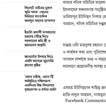
বাজার বনিক সমিতির সাবেক উ
সিলেটে ‘এটিএম তুরাব
ইসলামের সঞ্চালনায় অনুষ্ঠি
স্মৃতি পদক’ পেলেন
তালিমপুর ইউনিয়ন নিকাহ রেজ
সিনিয়র সাংবাদিক
আবদুল কাদের তাপাদার
আহমদ, বনিক সমিতির দপ্তর
ইতালি প্রবাসী ফখরুলের
মরদেহ পৌঁছে দিতে
সরকারের প্রতি স্ত্রী ও
সভায় ওসি মাহবুবর রহমান মো
স্বজনদের আকুতি
ও কার্যকর করা এবং পুলিশের 
জ্ঞানচর্চায় উৎসাহ দিতে
অপরাধ সর্ম্পকে তথ্য ও সহয
এমসি কলেজে জুলোজি
ক্লাবের কুইজ
সমাধানে প্রয়োজনীয় ব্যবস্থা 
‘ওয়ান চাইল্ড, ওয়ান ট্রি’
কর্মসূচিতে দক্ষিণভাগ
এনসিএম উচ্চ বিদ্যালয়ে
এসময় ইউনিয়নের দায়িত্ব প্র
বৃক্ষরোপণ ও বর্ণাঢ্য র‍্যালি
হাজি বাবুল আহমদ, নাজমুল হু
Facebook Comments