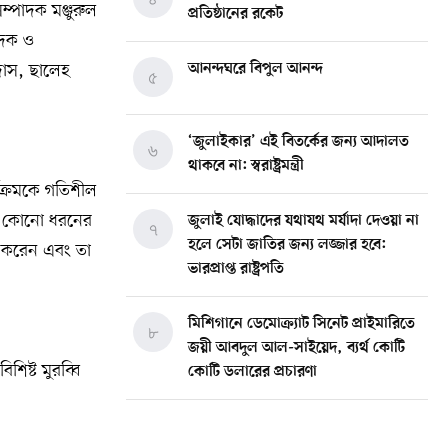
্পাদক মঞ্জুরুল
প্রতিষ্ঠানের রকেট
াদক ও
দাস, ছালেহ
আনন্দঘরে বিপুল আনন্দ
৫
‘জুলাইকার’ এই বিতর্কের জন্য আদালত
৬
থাকবে না: স্বরাষ্ট্রমন্ত্রী
যক্রমকে গতিশীল
 যে কোনো ধরনের
জুলাই যোদ্ধাদের যথাযথ মর্যাদা দেওয়া না
৭
হলে সেটা জাতির জন্য লজ্জার হবে:
ন করেন এবং তা
ভারপ্রাপ্ত রাষ্ট্রপতি
মিশিগানে ডেমোক্র্যাট সিনেট প্রাইমারিতে
৮
জয়ী আবদুল আল-সাইয়েদ, ব্যর্থ কোটি
িষ্ট মুরব্বি
কোটি ডলারের প্রচারণা
মিশিগানে দক্ষিণ সুরমা ওয়েলফেয়ার
৯