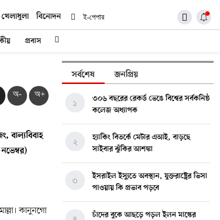
খেলাধুলা
বিনোদন
ই-পেপার
দকীয়
প্রবাস
সর্বশেষ
জনপ্রিয়
অ-
অ+
৩০৬ বছরের রেকর্ড ভেঙে বিশ্বের সর্বকনিষ্ঠ
১
কলেজ অধ্যাপক
ং, বাল্যবিবাহ
হ্যাকিং বিতর্কে মেটার এআই, বাড়ছে
২
সাইবার ঝুঁকির আশঙ্কা
নভেম্বর)
ইসরাইল ইস্যুতে অবস্থান, যুক্তরাষ্ট্রের ভিসা
৩
পাওয়ায় কি প্রভাব পড়বে
োল্লা। কানুনগো
চাঁদের বুকে আছড়ে পড়ল ইলন মাস্কের
৪