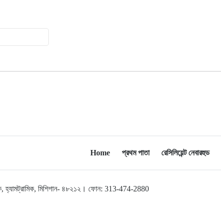
অ্যাসোসিয়েশনের বনভোজন অনুষ্ঠিত
বিশ্বজুড়ে কূটনৈতিক পুনর্বিন্যাস, ৫ অঞ্চলে
১০
মিশন বন্ধ করছে যুক্তরাষ্ট্র
মিশিগানে ফ্রেন্ডস এন্ড ফ্যামিলির
১১
বনভোজনে প্রাণের উচ্ছ্বাস
মিশিগানে ডেমোক্র্যাটদের প্রাইমারিতে
১২
আল-সাইয়েদকে হারাতে কেন এত মরিয়া
ইসারায়েলি লবি এআইপ্যাক
Home
প্রথম পাতা
রেসিলিয়েন্ট নেবারহুড
মুনা দাওয়াহ কনফারেন্স ২০২৬ সম্পর্কে
১৩
প্রেস ব্রিফিং
লব্রুক, হ্যামট্রামিক, মিশিগান- ৪৮২১২। ফোন: 313-474-2880
শেখ হাসিনার সঙ্গে সংবাদ সম্মেলনে
১৪
থাকছেন সাকিব আল হাসান