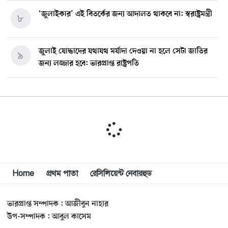
‘জুলাইকার’ এই বিতর্কের জন্য আদালত থাকবে না: স্বরাষ্ট্রমন্ত্রী
৮
জুলাই যোদ্ধাদের যথাযথ মর্যাদা দেওয়া না হলে সেটা জাতির
৯
জন্য লজ্জার হবে: ভারপ্রাপ্ত রাষ্ট্রপতি
মিশিগানে ডেমোক্র্যাট সিনেট প্রাইমারিতে জয়ী আবদুল আল-
১০
সাইয়েদ, ব্যর্থ কোটি কোটি ডলারের প্রচারণা
মিশিগানে দক্ষিণ সুরমা ওয়েলফেয়ার অ্যাসোসিয়েশনের
১১
বনভোজন অনুষ্ঠিত
বিশ্বজুড়ে কূটনৈতিক পুনর্বিন্যাস, ৫ অঞ্চলে মিশন বন্ধ করছে
Home
প্রথম পাতা
রেসিলিয়েন্ট নেবারহুড
১২
যুক্তরাষ্ট্র
ভারপ্রাপ্ত সম্পাদক : আজীবুন নাহার
মিশিগানে ফ্রেন্ডস এন্ড ফ্যামিলির বনভোজনে প্রাণের উচ্ছ্বাস
১৩
উপ-সম্পাদক : আবুল কাসেম