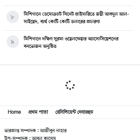
মিশিগানে ডেমোক্র্যাট সিনেট প্রাইমারিতে জয়ী আবদুল আল-
৮
সাইয়েদ, ব্যর্থ কোটি কোটি ডলারের প্রচারণা
মিশিগানে দক্ষিণ সুরমা ওয়েলফেয়ার অ্যাসোসিয়েশনের
৯
বনভোজন অনুষ্ঠিত
বিশ্বজুড়ে কূটনৈতিক পুনর্বিন্যাস, ৫ অঞ্চলে মিশন বন্ধ করছে
১০
যুক্তরাষ্ট্র
মিশিগানে ফ্রেন্ডস এন্ড ফ্যামিলির বনভোজনে প্রাণের উচ্ছ্বাস
১১
মিশিগানে ডেমোক্র্যাটদের প্রাইমারিতে আল-সাইয়েদকে হারাতে
Home
প্রথম পাতা
রেসিলিয়েন্ট নেবারহুড
১২
কেন এত মরিয়া ইসারায়েলি লবি এআইপ্যাক
ভারপ্রাপ্ত সম্পাদক : আজীবুন নাহার
মুনা দাওয়াহ কনফারেন্স ২০২৬ সম্পর্কে প্রেস ব্রিফিং
১৩
উপ-সম্পাদক : আবুল কাসেম