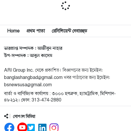
মিশিগানে দক্ষিণ সুরমা ওয়েলফেয়ার অ্যাসোসিয়েশনের
১১
বনভোজন অনুষ্ঠিত
বিশ্বজুড়ে কূটনৈতিক পুনর্বিন্যাস, ৫ অঞ্চলে মিশন বন্ধ করছে
Home
প্রথম পাতা
রেসিলিয়েন্ট নেবারহুড
১২
যুক্তরাষ্ট্র
ভারপ্রাপ্ত সম্পাদক : আজীবুন নাহার
মিশিগানে ফ্রেন্ডস এন্ড ফ্যামিলির বনভোজনে প্রাণের উচ্ছ্বাস
১৩
উপ-সম্পাদক : আবুল কাসেম
ARI Group Inc. থেকে প্রকাশিত। বিজ্ঞাপনের জন্য ইমেইল:
মিশিগানে ডেমোক্র্যাটদের প্রাইমারিতে আল-সাইয়েদকে হারাতে
১৪
banglashangbad@gmail.com খবর পাঠানোর জন্য ইমেইল:
কেন এত মরিয়া ইসারায়েলি লবি এআইপ্যাক
bsnewsusa@gmail.com
বার্তা ও বাণিজ্যিক কার্যালয় : ৩০০০ হলব্রুক, হ্যামট্রামিক, মিশিগান-
মুনা দাওয়াহ কনফারেন্স ২০২৬ সম্পর্কে প্রেস ব্রিফিং
১৫
৪৮২১২। ফোন: 313-474-2880
সোশ্যাল মিডিয়া
শেখ হাসিনার সঙ্গে সংবাদ সম্মেলনে থাকছেন সাকিব আল
১৬
হাসান