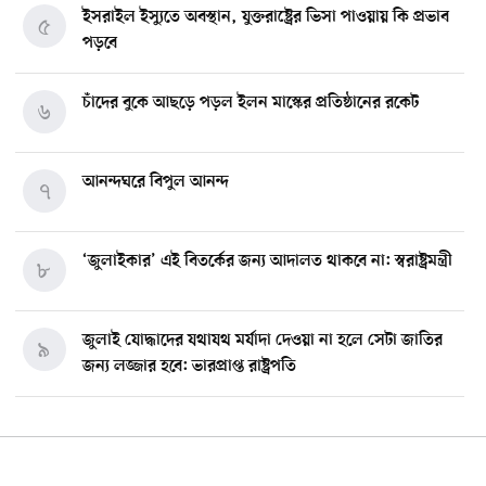
ইসরাইল ইস্যুতে অবস্থান, যুক্তরাষ্ট্রের ভিসা পাওয়ায় কি প্রভাব
৫
পড়বে
চাঁদের বুকে আছড়ে পড়ল ইলন মাস্কের প্রতিষ্ঠানের রকেট
৬
আনন্দঘরে বিপুল আনন্দ
৭
‘জুলাইকার’ এই বিতর্কের জন্য আদালত থাকবে না: স্বরাষ্ট্রমন্ত্রী
৮
জুলাই যোদ্ধাদের যথাযথ মর্যাদা দেওয়া না হলে সেটা জাতির
৯
জন্য লজ্জার হবে: ভারপ্রাপ্ত রাষ্ট্রপতি
মিশিগানে ডেমোক্র্যাট সিনেট প্রাইমারিতে জয়ী আবদুল আল-
১০
সাইয়েদ, ব্যর্থ কোটি কোটি ডলারের প্রচারণা