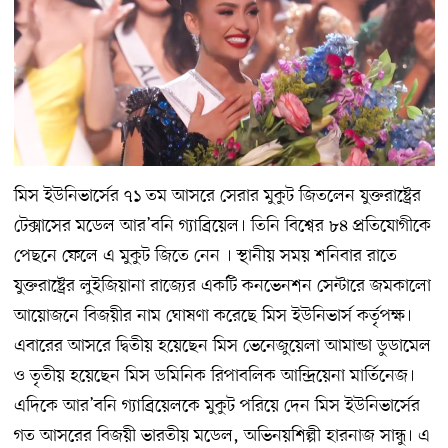
মিস ইউনিভার্সের ৭১ তম আসরে সেরার মুকুট জিতলেন যুক্তরাষ্ট্রের
টেক্সাসের মডেল আর’বনি গ্যাব্রিয়েল। তিনি বিশ্বের ৮৪ প্রতিযোগীকে
পেছনে ফেলে এ মুকুট জিতে নেন । স্থানীয় সময় শনিবার রাতে
যুক্তরাষ্ট্রের লুইজিয়ানা রাজ্যের একটি কনভেনশন সেন্টারে জমকালো
আয়োজনে বিজয়ীর নাম ঘোষণা করেছে মিস ইউনিভার্স কর্তৃপক্ষ।
এবারের আসরে দ্বিতীয় হয়েছেন মিস ভেনেজুয়েলা আমান্ডা ডুডামেল
ও তৃতীয় হয়েছেন মিস ডমিনিক রিপাবলিক আন্দ্রিয়েনা মার্তিনেজ।
এদিকে আর’বনি গ্যাব্রিয়েলকে মুকুট পরিয়ে দেন মিস ইউনিভার্সের
গত আসরের বিজয়ী ভারতীয় মডেল, অভিনয়শিল্পী হারনাজ সান্ধু। এ