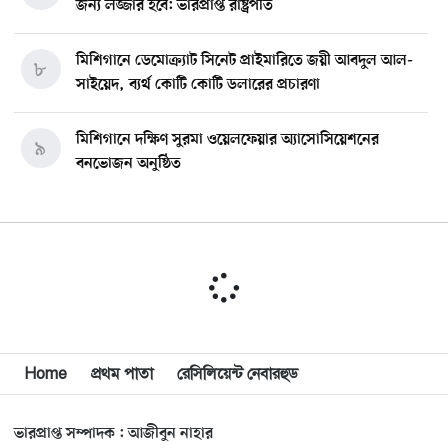
জন্য লজ্জার হবে: ভারপ্রাপ্ত রাষ্ট্রপতি
মিশিগানে ডেমোক্র্যাট সিনেট প্রাইমারিতে জয়ী আবদুল আল-
৮
সাইয়েদ, ব্যর্থ কোটি কোটি ডলারের প্রচারণা
মিশিগানে দক্ষিণ সুরমা ওয়েলফেয়ার অ্যাসোসিয়েশনের
৯
বনভোজন অনুষ্ঠিত
বিশ্বজুড়ে কূটনৈতিক পুনর্বিন্যাস, ৫ অঞ্চলে মিশন বন্ধ করছে
১০
যুক্তরাষ্ট্র
মিশিগানে ফ্রেন্ডস এন্ড ফ্যামিলির বনভোজনে প্রাণের উচ্ছ্বাস
১১
মিশিগানে ডেমোক্র্যাটদের প্রাইমারিতে আল-সাইয়েদকে হারাতে
Home
প্রথম পাতা
রেসিলিয়েন্ট নেবারহুড
১২
কেন এত মরিয়া ইসারায়েলি লবি এআইপ্যাক
ভারপ্রাপ্ত সম্পাদক : আজীবুন নাহার