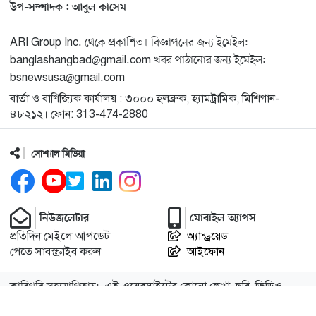
মুনা দাওয়াহ কনফারেন্স ২০২৬ সম্পর্কে প্রেস ব্রিফিং
১৩
উপ-সম্পাদক : আবুল কাসেম
ARI Group Inc. থেকে প্রকাশিত। বিজ্ঞাপনের জন্য ইমেইল:
শেখ হাসিনার সঙ্গে সংবাদ সম্মেলনে থাকছেন সাকিব আল
১৪
banglashangbad@gmail.com খবর পাঠানোর জন্য ইমেইল:
হাসান
bsnewsusa@gmail.com
বার্তা ও বাণিজ্যিক কার্যালয় : ৩০০০ হলব্রুক, হ্যামট্রামিক, মিশিগান-
যুক্তরাষ্ট্রকে ছাড়ে বাধ্য করতে কোন কৌশলে ওয়াশিংটনের ওপর
১৫
৪৮২১২। ফোন: 313-474-2880
চাপ বাড়াচ্ছে ইরান
সোশ্যাল মিডিয়া
ট্রাম্প অর্গানাইজেশনের হিসাব বন্ধের কারণ জানাল ক্যাপিটাল
১৬
ওয়ান
নিউজলেটার
মোবাইল অ্যাপস
মুক্তিযোদ্ধাদের তালিকা তৈরিতে সহযোগিতায় আগ্রহী যুক্তরাষ্ট্র
১৭
প্রতিদিন মেইলে আপডেট
অ্যান্ড্রয়েড
পেতে সাবস্ক্রাইব করুন।
আইফোন
নিউইয়র্কে বড়লেখাবাসীর মিলনমেলা বড়লেখা সামাজিক ও
১৮
কারিগরি সহযোগিতায়:
এই ওয়েবসাইটের কোনো লেখা, ছবি, ভিডিও
সাংস্কৃতিক সমিতির বার্ষিক বনভোজন
অনুমতি ছাড়া ব্যবহার বেআইনি।
আইটি বাজার