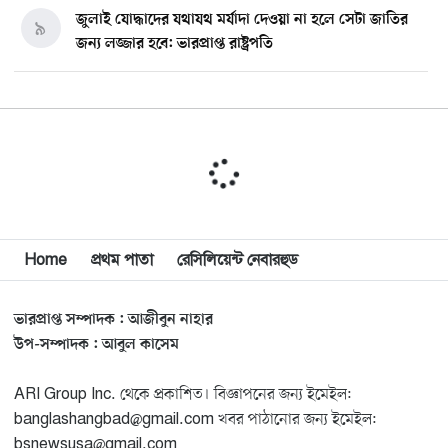
জুলাই যোদ্ধাদের যথাযথ মর্যাদা দেওয়া না হলে সেটা জাতির
৯
জন্য লজ্জার হবে: ভারপ্রাপ্ত রাষ্ট্রপতি
মিশিগানে ডেমোক্র্যাট সিনেট প্রাইমারিতে জয়ী আবদুল আল-
১০
সাইয়েদ, ব্যর্থ কোটি কোটি ডলারের প্রচারণা
মিশিগানে দক্ষিণ সুরমা ওয়েলফেয়ার অ্যাসোসিয়েশনের
১১
বনভোজন অনুষ্ঠিত
বিশ্বজুড়ে কূটনৈতিক পুনর্বিন্যাস, ৫ অঞ্চলে মিশন বন্ধ করছে
Home
প্রথম পাতা
রেসিলিয়েন্ট নেবারহুড
১২
যুক্তরাষ্ট্র
ভারপ্রাপ্ত সম্পাদক : আজীবুন নাহার
মিশিগানে ফ্রেন্ডস এন্ড ফ্যামিলির বনভোজনে প্রাণের উচ্ছ্বাস
১৩
উপ-সম্পাদক : আবুল কাসেম
ARI Group Inc. থেকে প্রকাশিত। বিজ্ঞাপনের জন্য ইমেইল:
মিশিগানে ডেমোক্র্যাটদের প্রাইমারিতে আল-সাইয়েদকে হারাতে
১৪
banglashangbad@gmail.com খবর পাঠানোর জন্য ইমেইল:
কেন এত মরিয়া ইসারায়েলি লবি এআইপ্যাক
bsnewsusa@gmail.com