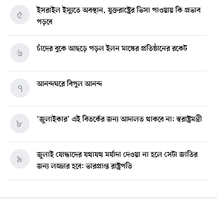
ইসরাইল ইস্যুতে অবস্থান, যুক্তরাষ্ট্রের ভিসা পাওয়ায় কি প্রভাব
৫
পড়বে
চাঁদের বুকে আছড়ে পড়ল ইলন মাস্কের প্রতিষ্ঠানের রকেট
৬
আনন্দঘরে বিপুল আনন্দ
৭
‘জুলাইকার’ এই বিতর্কের জন্য আদালত থাকবে না: স্বরাষ্ট্রমন্ত্রী
৮
জুলাই যোদ্ধাদের যথাযথ মর্যাদা দেওয়া না হলে সেটা জাতির
৯
জন্য লজ্জার হবে: ভারপ্রাপ্ত রাষ্ট্রপতি
মিশিগানে ডেমোক্র্যাট সিনেট প্রাইমারিতে জয়ী আবদুল আল-
১০
সাইয়েদ, ব্যর্থ কোটি কোটি ডলারের প্রচারণা