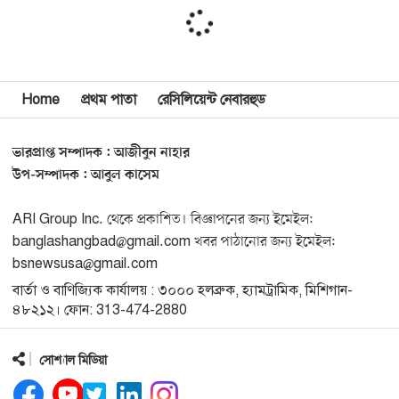
মিশিগানে দক্ষিণ সুরমা ওয়েলফেয়ার অ্যাসোসিয়েশনের
১১
বনভোজন অনুষ্ঠিত
বিশ্বজুড়ে কূটনৈতিক পুনর্বিন্যাস, ৫ অঞ্চলে মিশন বন্ধ করছে
Home
প্রথম পাতা
রেসিলিয়েন্ট নেবারহুড
১২
যুক্তরাষ্ট্র
ভারপ্রাপ্ত সম্পাদক : আজীবুন নাহার
মিশিগানে ফ্রেন্ডস এন্ড ফ্যামিলির বনভোজনে প্রাণের উচ্ছ্বাস
১৩
উপ-সম্পাদক : আবুল কাসেম
ARI Group Inc. থেকে প্রকাশিত। বিজ্ঞাপনের জন্য ইমেইল:
মিশিগানে ডেমোক্র্যাটদের প্রাইমারিতে আল-সাইয়েদকে হারাতে
১৪
banglashangbad@gmail.com খবর পাঠানোর জন্য ইমেইল:
কেন এত মরিয়া ইসারায়েলি লবি এআইপ্যাক
bsnewsusa@gmail.com
বার্তা ও বাণিজ্যিক কার্যালয় : ৩০০০ হলব্রুক, হ্যামট্রামিক, মিশিগান-
মুনা দাওয়াহ কনফারেন্স ২০২৬ সম্পর্কে প্রেস ব্রিফিং
১৫
৪৮২১২। ফোন: 313-474-2880
সোশ্যাল মিডিয়া
শেখ হাসিনার সঙ্গে সংবাদ সম্মেলনে থাকছেন সাকিব আল
১৬
হাসান