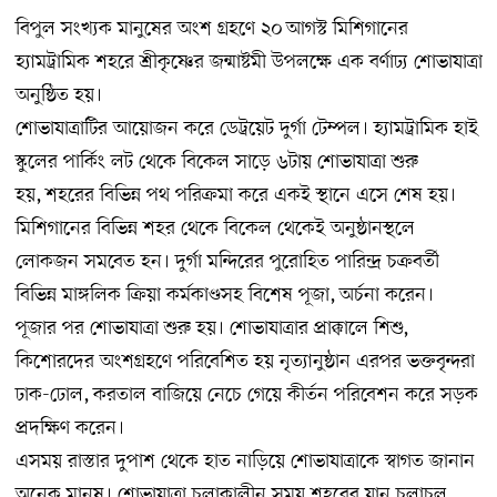
বিপুল সংখ্যক মানুষের অংশ গ্রহণে ২০ আগস্ট মিশিগানের
হ্যামট্রামিক শহরে শ্রীকৃষ্ণের জন্মাষ্টমী উপলক্ষে এক বর্ণাঢ্য শোভাযাত্রা
অনুষ্ঠিত হয়।
শোভাযাত্রাটির আয়োজন করে ডেট্রয়েট দুর্গা টেম্পল। হ্যামট্রামিক হাই
স্কুলের পার্কিং লট থেকে বিকেল সাড়ে ৬টায় শোভাযাত্রা শুরু
হয়, শহরের বিভিন্ন পথ পরিক্রমা করে একই স্থানে এসে শেষ হয়।
মিশিগানের বিভিন্ন শহর থেকে বিকেল থেকেই অনুষ্ঠানস্থলে
লোকজন সমবেত হন। দুর্গা মন্দিরের পুরোহিত পারিন্দ্র চক্রবর্তী
বিভিন্ন মাঙ্গলিক ক্রিয়া কর্মকাণ্ডসহ বিশেষ পূজা, অর্চনা করেন।
পূজার পর শোভাযাত্রা শুরু হয়। শোভাযাত্রার প্রাক্কালে শিশু,
কিশোরদের অংশগ্রহণে পরিবেশিত হয় নৃত্যানুষ্ঠান এরপর ভক্তবৃন্দরা
ঢাক-ঢোল, করতাল বাজিয়ে নেচে গেয়ে কীর্তন পরিবেশন করে সড়ক
প্রদক্ষিণ করেন।
এসময় রাস্তার দুপাশ থেকে হাত নাড়িয়ে শোভাযাত্রাকে স্বাগত জানান
অনেক মানুষ। শোভাযাত্রা চলাকালীন সময় শহরের যান চলাচল