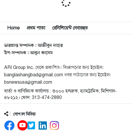
মিশিগানে দক্ষিণ সুরমা ওয়েলফেয়ার অ্যাসোসিয়েশনের
১১
বনভোজন অনুষ্ঠিত
বিশ্বজুড়ে কূটনৈতিক পুনর্বিন্যাস, ৫ অঞ্চলে মিশন বন্ধ করছে
Home
প্রথম পাতা
রেসিলিয়েন্ট নেবারহুড
১২
যুক্তরাষ্ট্র
ভারপ্রাপ্ত সম্পাদক : আজীবুন নাহার
মিশিগানে ফ্রেন্ডস এন্ড ফ্যামিলির বনভোজনে প্রাণের উচ্ছ্বাস
১৩
উপ-সম্পাদক : আবুল কাসেম
ARI Group Inc. থেকে প্রকাশিত। বিজ্ঞাপনের জন্য ইমেইল:
মিশিগানে ডেমোক্র্যাটদের প্রাইমারিতে আল-সাইয়েদকে হারাতে
১৪
banglashangbad@gmail.com খবর পাঠানোর জন্য ইমেইল:
কেন এত মরিয়া ইসারায়েলি লবি এআইপ্যাক
bsnewsusa@gmail.com
বার্তা ও বাণিজ্যিক কার্যালয় : ৩০০০ হলব্রুক, হ্যামট্রামিক, মিশিগান-
মুনা দাওয়াহ কনফারেন্স ২০২৬ সম্পর্কে প্রেস ব্রিফিং
১৫
৪৮২১২। ফোন: 313-474-2880
সোশ্যাল মিডিয়া
শেখ হাসিনার সঙ্গে সংবাদ সম্মেলনে থাকছেন সাকিব আল
১৬
হাসান