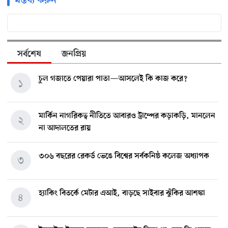
মন্তব্য করুন
সর্বশেষ
জনপ্রিয়
চুল গজাতে পেয়ারা পাতা—আসলেই কি কাজ করে?
১
মার্কিন নাগরিকত্ব নীতিতে আবারও ট্রাম্পের কড়াকড়ি, মানলেন
২
না আদালতের রায়
৩০৬ বছরের রেকর্ড ভেঙে বিশ্বের সর্বকনিষ্ঠ কলেজ অধ্যাপক
৩
হ্যাকিং বিতর্কে মেটার এআই, বাড়ছে সাইবার ঝুঁকির আশঙ্কা
৪