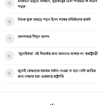
ইসরাইল ইস্যুতে অবস্থান, যুক্তরাষ্ট্রের ভিসা পাওয়ায় কি প্রভাব
৫
পড়বে
চাঁদের বুকে আছড়ে পড়ল ইলন মাস্কের প্রতিষ্ঠানের রকেট
৬
আনন্দঘরে বিপুল আনন্দ
৭
‘জুলাইকার’ এই বিতর্কের জন্য আদালত থাকবে না: স্বরাষ্ট্রমন্ত্রী
৮
জুলাই যোদ্ধাদের যথাযথ মর্যাদা দেওয়া না হলে সেটা জাতির
৯
জন্য লজ্জার হবে: ভারপ্রাপ্ত রাষ্ট্রপতি
মিশিগানে ডেমোক্র্যাট সিনেট প্রাইমারিতে জয়ী আবদুল আল-
১০
সাইয়েদ, ব্যর্থ কোটি কোটি ডলারের প্রচারণা