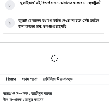
‘জুলাইকার’ এই বিতর্কের জন্য আদালত থাকবে না: স্বরাষ্ট্রমন্ত্রী
৮
জুলাই যোদ্ধাদের যথাযথ মর্যাদা দেওয়া না হলে সেটা জাতির
৯
জন্য লজ্জার হবে: ভারপ্রাপ্ত রাষ্ট্রপতি
মিশিগানে ডেমোক্র্যাট সিনেট প্রাইমারিতে জয়ী আবদুল আল-
১০
সাইয়েদ, ব্যর্থ কোটি কোটি ডলারের প্রচারণা
মিশিগানে দক্ষিণ সুরমা ওয়েলফেয়ার অ্যাসোসিয়েশনের
১১
বনভোজন অনুষ্ঠিত
বিশ্বজুড়ে কূটনৈতিক পুনর্বিন্যাস, ৫ অঞ্চলে মিশন বন্ধ করছে
Home
প্রথম পাতা
রেসিলিয়েন্ট নেবারহুড
১২
যুক্তরাষ্ট্র
ভারপ্রাপ্ত সম্পাদক : আজীবুন নাহার
মিশিগানে ফ্রেন্ডস এন্ড ফ্যামিলির বনভোজনে প্রাণের উচ্ছ্বাস
১৩
উপ-সম্পাদক : আবুল কাসেম