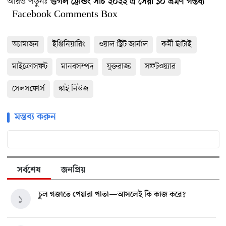
আরও পড়ুনঃ
গুগল ট্রেন্ডিং সার্চ ২০২২ এ সেরা ১০ ভ্রমণ গন্তব্য
Facebook Comments Box
অ্যামাজন
ইঞ্জিনিয়ারিং
ওয়াল স্ট্রিট জার্নাল
কর্মী ছাঁটাই
মাইক্রোসফট
মানবসম্পদ
যুক্তরাজ্য
সফটওয়্যার
সেলসফোর্স
স্কাই নিউজ
মন্তব্য করুন
সর্বশেষ
জনপ্রিয়
চুল গজাতে পেয়ারা পাতা—আসলেই কি কাজ করে?
১