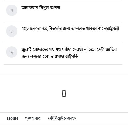
আনন্দঘরে বিপুল আনন্দ
৭
‘জুলাইকার’ এই বিতর্কের জন্য আদালত থাকবে না: স্বরাষ্ট্রমন্ত্রী
৮
জুলাই যোদ্ধাদের যথাযথ মর্যাদা দেওয়া না হলে সেটা জাতির
৯
জন্য লজ্জার হবে: ভারপ্রাপ্ত রাষ্ট্রপতি
মিশিগানে ডেমোক্র্যাট সিনেট প্রাইমারিতে জয়ী আবদুল আল-
১০
সাইয়েদ, ব্যর্থ কোটি কোটি ডলারের প্রচারণা
মিশিগানে দক্ষিণ সুরমা ওয়েলফেয়ার অ্যাসোসিয়েশনের
১১
বনভোজন অনুষ্ঠিত
বিশ্বজুড়ে কূটনৈতিক পুনর্বিন্যাস, ৫ অঞ্চলে মিশন বন্ধ করছে
Home
প্রথম পাতা
রেসিলিয়েন্ট নেবারহুড
১২
যুক্তরাষ্ট্র