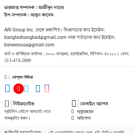
ভারপ্রাপ্ত সম্পাদক : আজীবুন নাহার
মিশিগানে ফ্রেন্ডস এন্ড ফ্যামিলির বনভোজনে প্রাণের উচ্ছ্বাস
১৩
উপ-সম্পাদক : আবুল কাসেম
ARI Group Inc. থেকে প্রকাশিত। বিজ্ঞাপনের জন্য ইমেইল:
মিশিগানে ডেমোক্র্যাটদের প্রাইমারিতে আল-সাইয়েদকে হারাতে
১৪
banglashangbad@gmail.com খবর পাঠানোর জন্য ইমেইল:
কেন এত মরিয়া ইসারায়েলি লবি এআইপ্যাক
bsnewsusa@gmail.com
বার্তা ও বাণিজ্যিক কার্যালয় : ৩০০০ হলব্রুক, হ্যামট্রামিক, মিশিগান- ৪৮২১২। ফোন:
মুনা দাওয়াহ কনফারেন্স ২০২৬ সম্পর্কে প্রেস ব্রিফিং
১৫
313-474-2880
সোশ্যাল মিডিয়া
শেখ হাসিনার সঙ্গে সংবাদ সম্মেলনে থাকছেন সাকিব আল
১৬
হাসান
যুক্তরাষ্ট্রকে ছাড়ে বাধ্য করতে কোন কৌশলে ওয়াশিংটনের ওপর
নিউজলেটার
মোবাইল অ্যাপস
১৭
চাপ বাড়াচ্ছে ইরান
প্রতিদিন মেইলে আপডেট পেতে
অ্যান্ড্রয়েড
সাবস্ক্রাইব করুন।
আইফোন
ট্রাম্প অর্গানাইজেশনের হিসাব বন্ধের কারণ জানাল ক্যাপিটাল
১৮
কারিগরি সহযোগিতায়:
এই ওয়েবসাইটের কোনো লেখা, ছবি, ভিডিও অনুমতি