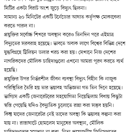
সিটির একটা বিরাট অংশ জুড়ে বিদ্যুৎ ছিলনা।
সামান্য ২০ মিনিটের একটি টর্নেডোর আঘাত কর্তৃপক্ষ মোকাবেলা
করতে পারল না।
প্রযুক্তির সর্বোচ্চ শিখরে অবস্থান করেও তিনদিন পরে এইমাত্র
বিদ্যুতের সরবরাহ হয়েছে। ভাবতে অবাক লাগে বিশ্বের বিভিন্ন দেশে
যুদ্ধবিগ্রহে ট্রিলিয়ন ডলার খরচ করা হয়। সেখানে নিজ দেশের
নাগরিকদের মৌলিক চাহিদাগুলো এখনো আমরা পূরণ করতে ব্যর্থ
হয়েছি।
প্রযুক্তির উপর নির্ভরশীল জীবন ব্যবস্থা বিদ্যুৎ বিহীন কি নাজুক
পরিস্থিতির তৈরি হয় তার ভয়াবহ অভিজ্ঞতা গত তিন দিনে হয়েছে।
ভাগ্যিস একটি জেনারেটরের সহযোগিতা নিয়েছিলাম বিধায় কিছুটা
স্বস্তি পেয়েছি যদিও বৈদ্যুতিক চুলোতে রান্না করা সম্ভব হয়নি।
কিন্তু যাদের জেনারেটর নেই তাদের অবস্থা কি ভয়াবহ কল্পনা করা
যায় না। রাস্তাঘাটে হোমলেস মানুষের অবস্থান, মৌলিক