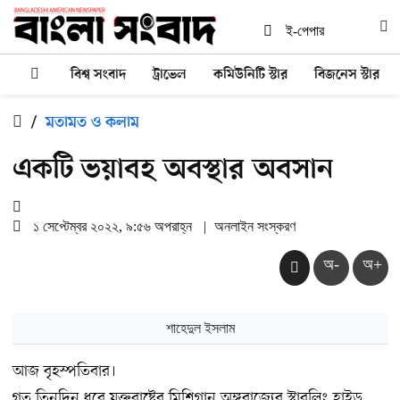
ই-পেপার
বিশ্ব সংবাদ
ট্রাভেল
কমিউনিটি স্টার
বিজনেস স্টার
/
মতামত ও কলাম
একটি ভয়াবহ অবস্থার অবসান
১ সেপ্টেম্বর ২০২২, ৯:৫৬ অপরাহ্ন
|
অনলাইন সংস্করণ
অ-
অ+
শাহেদুল ইসলাম
আজ বৃহস্পতিবার।
গত তিনদিন ধরে যুক্তরাষ্ট্রের মিশিগান অঙ্গরাজ্যের স্টারলিং হাইড