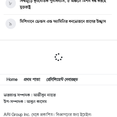
বিশ্বজুড়ে কূটনৈতিক পুনর্বিন্যাস, ৫ অঞ্চলে মিশন বন্ধ করছে
৮
যুক্তরাষ্ট্র
মিশিগানে ফ্রেন্ডস এন্ড ফ্যামিলির বনভোজনে প্রাণের উচ্ছ্বাস
৯
মিশিগানে ডেমোক্র্যাটদের প্রাইমারিতে আল-সাইয়েদকে হারাতে
১০
কেন এত মরিয়া ইসারায়েলি লবি এআইপ্যাক
মুনা দাওয়াহ কনফারেন্স ২০২৬ সম্পর্কে প্রেস ব্রিফিং
১১
Home
প্রথম পাতা
রেসিলিয়েন্ট নেবারহুড
শেখ হাসিনার সঙ্গে সংবাদ সম্মেলনে থাকছেন সাকিব আল
১২
হাসান
ভারপ্রাপ্ত সম্পাদক : আজীবুন নাহার
যুক্তরাষ্ট্রকে ছাড়ে বাধ্য করতে কোন কৌশলে ওয়াশিংটনের ওপর
উপ-সম্পাদক : আবুল কাসেম
১৩
চাপ বাড়াচ্ছে ইরান
ARI Group Inc. থেকে প্রকাশিত। বিজ্ঞাপনের জন্য ইমেইল: