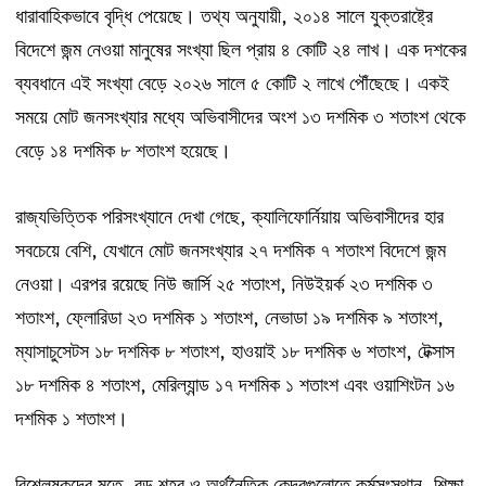
,
ধারাবাহিকভাবে
বৃদ্ধি
পেয়েছে।
তথ্য
অনুযায়ী
২০১৪
সালে
যুক্তরাষ্ট্রে
বিদেশে
জন্ম
নেওয়া
মানুষের
সংখ্যা
ছিল
প্রায়
৪
কোটি
২৪
লাখ।
এক
দশকের
ব্যবধানে
এই
সংখ্যা
বেড়ে
২০২৬
সালে
৫
কোটি
২
লাখে
পৌঁছেছে।
একই
সময়ে
মোট
জনসংখ্যার
মধ্যে
অভিবাসীদের
অংশ
১৩
দশমিক
৩
শতাংশ
থেকে
বেড়ে
১৪
দশমিক
৮
শতাংশ
হয়েছে।
,
রাজ্যভিত্তিক
পরিসংখ্যানে
দেখা
গেছে
ক্যালিফোর্নিয়ায়
অভিবাসীদের
হার
,
সবচেয়ে
বেশি
যেখানে
মোট
জনসংখ্যার
২৭
দশমিক
৭
শতাংশ
বিদেশে
জন্ম
,
নেওয়া।
এরপর
রয়েছে
নিউ
জার্সি
২৫
শতাংশ
নিউইয়র্ক
২৩
দশমিক
৩
,
,
,
শতাংশ
ফ্লোরিডা
২৩
দশমিক
১
শতাংশ
নেভাডা
১৯
দশমিক
৯
শতাংশ
,
,
ম্যাসাচুসেটস
১৮
দশমিক
৮
শতাংশ
হাওয়াই
১৮
দশমিক
৬
শতাংশ
টেক্সাস
,
১৮
দশমিক
৪
শতাংশ
মেরিল্যান্ড
১৭
দশমিক
১
শতাংশ
এবং
ওয়াশিংটন
১৬
দশমিক
১
শতাংশ।
,
,
বিশ্লেষকদের
মতে
বড়
শহর
ও
অর্থনৈতিক
কেন্দ্রগুলোতে
কর্মসংস্থান
শিক্ষা