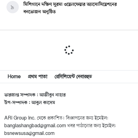
মিশিগানে দক্ষিণ সুরমা ওয়েলফেয়ার অ্যাসোসিয়েশনের
৯
বনভোজন অনুষ্ঠিত
বিশ্বজুড়ে কূটনৈতিক পুনর্বিন্যাস, ৫ অঞ্চলে মিশন বন্ধ করছে
১০
যুক্তরাষ্ট্র
মিশিগানে ফ্রেন্ডস এন্ড ফ্যামিলির বনভোজনে প্রাণের উচ্ছ্বাস
১১
মিশিগানে ডেমোক্র্যাটদের প্রাইমারিতে আল-সাইয়েদকে হারাতে
Home
প্রথম পাতা
রেসিলিয়েন্ট নেবারহুড
১২
কেন এত মরিয়া ইসারায়েলি লবি এআইপ্যাক
ভারপ্রাপ্ত সম্পাদক : আজীবুন নাহার
মুনা দাওয়াহ কনফারেন্স ২০২৬ সম্পর্কে প্রেস ব্রিফিং
১৩
উপ-সম্পাদক : আবুল কাসেম
ARI Group Inc. থেকে প্রকাশিত। বিজ্ঞাপনের জন্য ইমেইল:
শেখ হাসিনার সঙ্গে সংবাদ সম্মেলনে থাকছেন সাকিব আল
১৪
banglashangbad@gmail.com খবর পাঠানোর জন্য ইমেইল:
হাসান
bsnewsusa@gmail.com