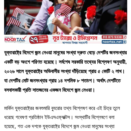
যুক্তরাষ্ট্রে
বিদেশে
জন্ম
নেওয়া
মানুষের
সংখ্যা
দ্রুত
বেড়ে
দেশটির
জনসংখ্যার
একটি
বড়
অংশে
পরিণত
হয়েছে।
সর্বশেষ
সরকারি
তথ্যের
বিশ্লেষণ
অনুযায়ী
,
২০২৬
সালে
যুক্তরাষ্ট্রে
অভিবাসীর
সংখ্যা
দাঁড়িয়েছে
প্রায়
৫
কোটি
২
লাখ।
যা
দেশটির
মোট
জনসংখ্যার
প্রায়
১৪
দশমিক
৮
শতাংশ।
অর্থাৎ
দেশটিতে
বসবাসকারী
প্রতি
সাতজনের
একজন
বিদেশে
জন্ম
নেওয়া।
মার্কিন
যুক্তরাষ্ট্রের
জনশুমারি
ব্যুরোর
তথ্য
বিশ্লেষণ
করে
এই
চিত্র
তুলে
ধরেছে
গবেষণা
প্রতিষ্ঠান
ইউএসএফ্যাক্টস।
সংস্থাটির
বিশ্লেষণে
বলা
,
হয়েছে
গত
এক
দশকে
যুক্তরাষ্ট্রে
বিদেশে
জন্ম
নেওয়া
মানুষের
সংখ্যা