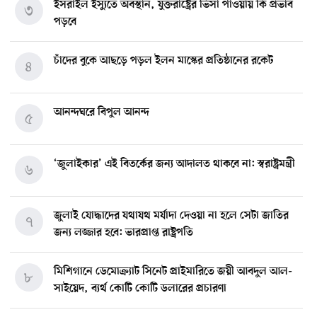
ইসরাইল ইস্যুতে অবস্থান, যুক্তরাষ্ট্রের ভিসা পাওয়ায় কি প্রভাব
৩
পড়বে
চাঁদের বুকে আছড়ে পড়ল ইলন মাস্কের প্রতিষ্ঠানের রকেট
৪
আনন্দঘরে বিপুল আনন্দ
৫
‘জুলাইকার’ এই বিতর্কের জন্য আদালত থাকবে না: স্বরাষ্ট্রমন্ত্রী
৬
জুলাই যোদ্ধাদের যথাযথ মর্যাদা দেওয়া না হলে সেটা জাতির
৭
জন্য লজ্জার হবে: ভারপ্রাপ্ত রাষ্ট্রপতি
মিশিগানে ডেমোক্র্যাট সিনেট প্রাইমারিতে জয়ী আবদুল আল-
৮
সাইয়েদ, ব্যর্থ কোটি কোটি ডলারের প্রচারণা