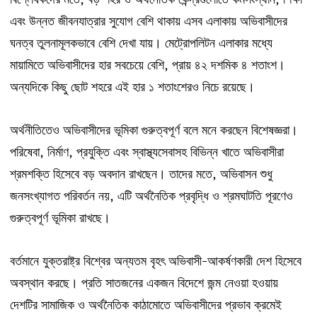
এবং
উন্নত
জীবনযাত্রার
সুযোগ
বেশি
থাকায়
এসব
এলাকায়
অভিবাসীদের
ঘনত্ব
তুলনামূলকভাবে
বেশি
দেখা
যায়।
মেট্রোপলিটন
এলাকার
মধ্যে
,
মায়ামিতে
অভিবাসীদের
হার
সবচেয়ে
বেশি
প্রায়
৪২
দশমিক
৪
শতাংশ।
অন্যদিকে
কিছু
ছোট
শহরে
এই
হার
১
শতাংশেরও
নিচে
রয়েছে।
অর্থনীতিতেও
অভিবাসীদের
ভূমিকা
গুরুত্বপূর্ণ
বলে
মনে
করছেন
বিশেষজ্ঞরা।
,
,
পরিষেবা
নির্মাণ
প্রযুক্তি
এবং
স্বাস্থ্যসেবাসহ
বিভিন্ন
খাতে
অভিবাসীরা
,
শ্রমশক্তি
হিসেবে
বড়
অবদান
রাখছেন।
তাদের
মতে
অভিবাসন
শুধু
,
জনসংখ্যাগত
পরিবর্তন
নয়
এটি
অর্থনৈতিক
প্রবৃদ্ধি
ও
শ্রমঘাটতি
পূরণেও
গুরুত্বপূর্ণ
ভূমিকা
রাখছে।
–
বর্তমানে
যুক্তরাষ্ট্র
বিশ্বের
অন্যতম
বৃহৎ
অভিবাসী
আকর্ষণকারী
দেশ
হিসেবে
অবস্থান
করছে।
প্রতি
সাতজনের
একজন
বিদেশে
জন্ম
নেওয়া
হওয়ায়
দেশটির
সামাজিক
ও
অর্থনৈতিক
কাঠামোতে
অভিবাসীদের
প্রভাব
ক্রমেই