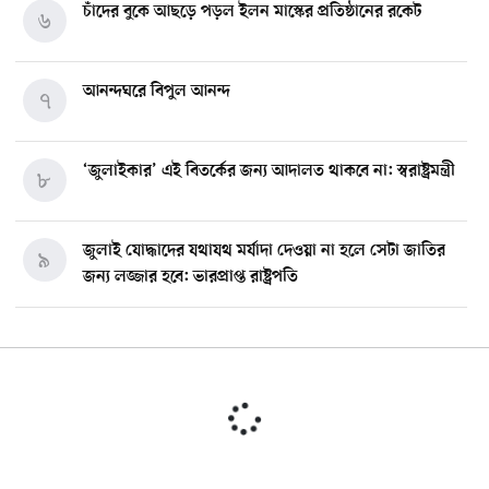
চাঁদের বুকে আছড়ে পড়ল ইলন মাস্কের প্রতিষ্ঠানের রকেট
৬
আনন্দঘরে বিপুল আনন্দ
৭
‘জুলাইকার’ এই বিতর্কের জন্য আদালত থাকবে না: স্বরাষ্ট্রমন্ত্রী
৮
জুলাই যোদ্ধাদের যথাযথ মর্যাদা দেওয়া না হলে সেটা জাতির
৯
জন্য লজ্জার হবে: ভারপ্রাপ্ত রাষ্ট্রপতি
মিশিগানে ডেমোক্র্যাট সিনেট প্রাইমারিতে জয়ী আবদুল আল-
১০
সাইয়েদ, ব্যর্থ কোটি কোটি ডলারের প্রচারণা
মিশিগানে দক্ষিণ সুরমা ওয়েলফেয়ার অ্যাসোসিয়েশনের
১১
বনভোজন অনুষ্ঠিত