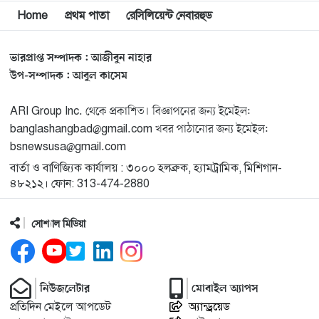
বিশ্বজুড়ে কূটনৈতিক পুনর্বিন্যাস, ৫ অঞ্চলে মিশন বন্ধ করছে
Home
প্রথম পাতা
রেসিলিয়েন্ট নেবারহুড
১২
যুক্তরাষ্ট্র
ভারপ্রাপ্ত সম্পাদক : আজীবুন নাহার
মিশিগানে ফ্রেন্ডস এন্ড ফ্যামিলির বনভোজনে প্রাণের উচ্ছ্বাস
১৩
উপ-সম্পাদক : আবুল কাসেম
ARI Group Inc. থেকে প্রকাশিত। বিজ্ঞাপনের জন্য ইমেইল:
মিশিগানে ডেমোক্র্যাটদের প্রাইমারিতে আল-সাইয়েদকে হারাতে
১৪
banglashangbad@gmail.com খবর পাঠানোর জন্য ইমেইল:
কেন এত মরিয়া ইসারায়েলি লবি এআইপ্যাক
bsnewsusa@gmail.com
বার্তা ও বাণিজ্যিক কার্যালয় : ৩০০০ হলব্রুক, হ্যামট্রামিক, মিশিগান-
মুনা দাওয়াহ কনফারেন্স ২০২৬ সম্পর্কে প্রেস ব্রিফিং
১৫
৪৮২১২। ফোন: 313-474-2880
সোশ্যাল মিডিয়া
শেখ হাসিনার সঙ্গে সংবাদ সম্মেলনে থাকছেন সাকিব আল
১৬
হাসান
যুক্তরাষ্ট্রকে ছাড়ে বাধ্য করতে কোন কৌশলে ওয়াশিংটনের ওপর
নিউজলেটার
মোবাইল অ্যাপস
১৭
চাপ বাড়াচ্ছে ইরান
প্রতিদিন মেইলে আপডেট
অ্যান্ড্রয়েড