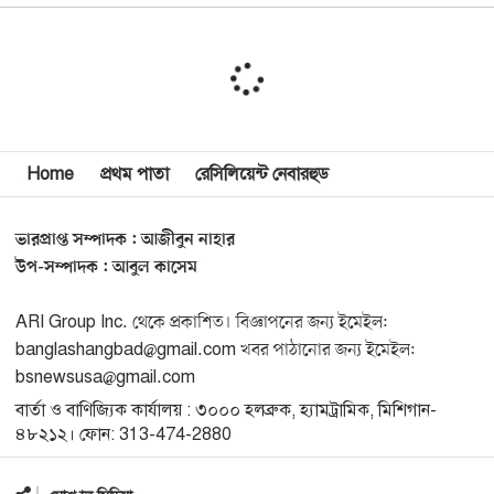
১০
সাইয়েদ, ব্যর্থ কোটি কোটি ডলারের প্রচারণা
মিশিগানে দক্ষিণ সুরমা ওয়েলফেয়ার অ্যাসোসিয়েশনের
১১
বনভোজন অনুষ্ঠিত
বিশ্বজুড়ে কূটনৈতিক পুনর্বিন্যাস, ৫ অঞ্চলে মিশন বন্ধ করছে
Home
প্রথম পাতা
রেসিলিয়েন্ট নেবারহুড
১২
যুক্তরাষ্ট্র
ভারপ্রাপ্ত সম্পাদক : আজীবুন নাহার
মিশিগানে ফ্রেন্ডস এন্ড ফ্যামিলির বনভোজনে প্রাণের উচ্ছ্বাস
১৩
উপ-সম্পাদক : আবুল কাসেম
ARI Group Inc. থেকে প্রকাশিত। বিজ্ঞাপনের জন্য ইমেইল:
মিশিগানে ডেমোক্র্যাটদের প্রাইমারিতে আল-সাইয়েদকে হারাতে
১৪
banglashangbad@gmail.com খবর পাঠানোর জন্য ইমেইল:
কেন এত মরিয়া ইসারায়েলি লবি এআইপ্যাক
bsnewsusa@gmail.com
বার্তা ও বাণিজ্যিক কার্যালয় : ৩০০০ হলব্রুক, হ্যামট্রামিক, মিশিগান-
মুনা দাওয়াহ কনফারেন্স ২০২৬ সম্পর্কে প্রেস ব্রিফিং
১৫
৪৮২১২। ফোন: 313-474-2880