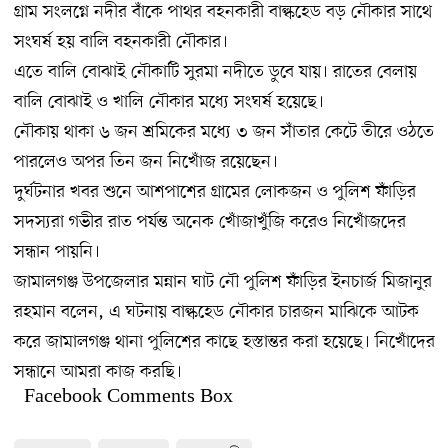
গ্রাম সংলগ্নে নদীর বাঁকে পাথর বহনকারী বাল্কহেড বড় নৌকার সাথে
সংঘর্ষ হয় বালি বহনকারী নৌকার।
এতে বালি বোঝাই নৌকাটি সুরমা নদীতে ডুবে যায়। রাতের বেলায়
বালি বোঝাই ও খালি নৌকার মধ্যে সংঘর্ষ হয়েছে।
নৌকায় থাকা ৬ জন শ্রমিকের মধ্যে ৩ জন সাঁতার কেটে তীরে ওঠতে
পারলেও অপর তিন জন নিখোঁজ রয়েছেন।
দুর্ঘটনার খবর শুনে আশপাশের গ্রামের লোকজন ও পুলিশ ফাঁড়ির
সদস্যরা গভীর রাত পর্যন্ত অনেক খোঁজাখুঁজি করেও নিখোঁজদের
সন্ধান পায়নি।
জামালগঞ্জ উপজেলার মন্নান ঘাট নৌ পুলিশ ফাঁড়ির ইনচার্জ মিজানুর
রহমান বলেন, এ ঘটনায় বাল্কহেড নৌকার চারজন মাঝিকে আটক
করে জামালগঞ্জ থানা পুলিশের কাছে হস্তান্তর করা হয়েছে। নিখোঁদের
সন্ধানে আমরা কাজ করছি।
Facebook Comments Box