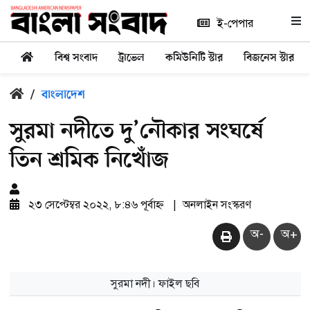
ই-পেপার
বিশ্ব সংবাদ
ট্রাভেল
কমিউনিটি স্টার
বিজনেস স্টার
/
বাংলাদেশ
সুরমা নদীতে দু’নৌকার সংঘর্ষে
তিন শ্রমিক নিখোঁজ
২৩ সেপ্টেম্বর ২০২২, ৮:৪৬ পূর্বাহ্ন
|
অনলাইন সংস্করণ
অ-
অ+
সুরমা নদী। ফাইল ছবি