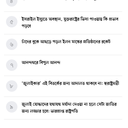
৪
ইসরাইল ইস্যুতে অবস্থান, যুক্তরাষ্ট্রের ভিসা পাওয়ায় কি প্রভাব
৫
পড়বে
চাঁদের বুকে আছড়ে পড়ল ইলন মাস্কের প্রতিষ্ঠানের রকেট
৬
আনন্দঘরে বিপুল আনন্দ
৭
‘জুলাইকার’ এই বিতর্কের জন্য আদালত থাকবে না: স্বরাষ্ট্রমন্ত্রী
৮
জুলাই যোদ্ধাদের যথাযথ মর্যাদা দেওয়া না হলে সেটা জাতির
৯
জন্য লজ্জার হবে: ভারপ্রাপ্ত রাষ্ট্রপতি
মিশিগানে ডেমোক্র্যাট সিনেট প্রাইমারিতে জয়ী আবদুল আল-