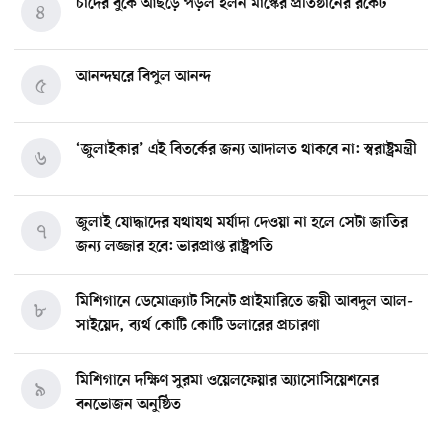
চাঁদের বুকে আছড়ে পড়ল ইলন মাস্কের প্রতিষ্ঠানের রকেট
৪
আনন্দঘরে বিপুল আনন্দ
৫
‘জুলাইকার’ এই বিতর্কের জন্য আদালত থাকবে না: স্বরাষ্ট্রমন্ত্রী
৬
জুলাই যোদ্ধাদের যথাযথ মর্যাদা দেওয়া না হলে সেটা জাতির
৭
জন্য লজ্জার হবে: ভারপ্রাপ্ত রাষ্ট্রপতি
মিশিগানে ডেমোক্র্যাট সিনেট প্রাইমারিতে জয়ী আবদুল আল-
৮
সাইয়েদ, ব্যর্থ কোটি কোটি ডলারের প্রচারণা
মিশিগানে দক্ষিণ সুরমা ওয়েলফেয়ার অ্যাসোসিয়েশনের
৯
বনভোজন অনুষ্ঠিত