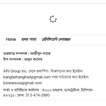
বিশ্বজুড়ে কূটনৈতিক পুনর্বিন্যাস, ৫ অঞ্চলে মিশন বন্ধ করছে
১০
যুক্তরাষ্ট্র
মিশিগানে ফ্রেন্ডস এন্ড ফ্যামিলির বনভোজনে প্রাণের উচ্ছ্বাস
১১
মিশিগানে ডেমোক্র্যাটদের প্রাইমারিতে আল-সাইয়েদকে হারাতে
Home
প্রথম পাতা
রেসিলিয়েন্ট নেবারহুড
১২
কেন এত মরিয়া ইসারায়েলি লবি এআইপ্যাক
ভারপ্রাপ্ত সম্পাদক : আজীবুন নাহার
মুনা দাওয়াহ কনফারেন্স ২০২৬ সম্পর্কে প্রেস ব্রিফিং
১৩
উপ-সম্পাদক : আবুল কাসেম
ARI Group Inc. থেকে প্রকাশিত। বিজ্ঞাপনের জন্য ইমেইল:
শেখ হাসিনার সঙ্গে সংবাদ সম্মেলনে থাকছেন সাকিব আল
১৪
banglashangbad@gmail.com খবর পাঠানোর জন্য ইমেইল:
হাসান
bsnewsusa@gmail.com
বার্তা ও বাণিজ্যিক কার্যালয় : ৩০০০ হলব্রুক, হ্যামট্রামিক, মিশিগান-
যুক্তরাষ্ট্রকে ছাড়ে বাধ্য করতে কোন কৌশলে ওয়াশিংটনের ওপর
১৫
৪৮২১২। ফোন: 313-474-2880
চাপ বাড়াচ্ছে ইরান