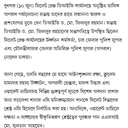
বুধবার (১০ জুন) সিলেট রেঞ্জ ডিআইজি কার্যালয়ে অনুষ্ঠিত মাসিক
অপরাধ পর্যালোচনা সভায় তাদের হাতে সম্মাননা স্মারক ও
প্রশংসাপত্র তুলে দেন ডিআইজি ড. মো. জিললুর রহমান। সভায়
ডিআইজি ড. মো. জিললুর রহমানের সভাপতিত্বে উপস্থিত ছিলেন
সিলেট রেঞ্জ কার্যালয়ের ঊর্ধ্বতন কর্মকর্তা, চার জেলার পুলিশ সুপার
এবং মৌলভীবাজার জেলার অতিরিক্ত পুলিশ সুপার (অপরাধ)
নোবেল চাকমা।
জানা গেছে, চলতি বছরের মে মাসে আইনশৃঙ্খলা রক্ষা, ক্লুলেস
মামলার রহস্য উদ্ঘাটন, অপরাধী গ্রেপ্তার, মাদক উদ্ধার এবং
ওয়ারেন্ট তামিলসহ বিভিন্ন গুরুত্বপূর্ণ সূচকে বিশেষ অবদান রাখার
জন্য বড়লেখা খানার ওসি মনিরুজ্জামান খানকে সিলেট বিভাগের
শ্রেষ্ঠ ওসি হিসেবে নির্বাচিত করা হয়। অন্যদিকে, ওয়ারেন্ট তামিলে
দক্ষতা ও সাফল্যের স্বীকৃতিস্বরূপ শ্রেষ্ঠত্বের পুরস্কার পান এএসআই
মো. সুলতান আহমেদ।