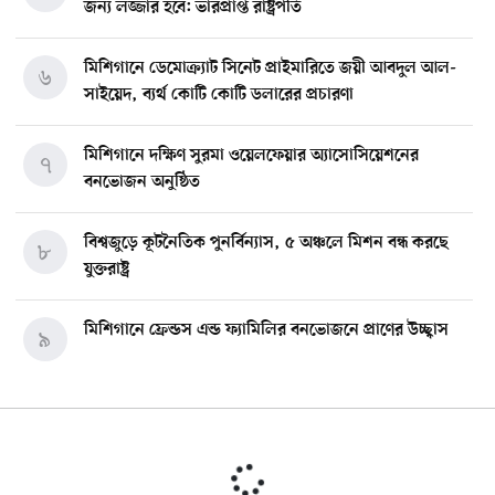
জন্য লজ্জার হবে: ভারপ্রাপ্ত রাষ্ট্রপতি
মিশিগানে ডেমোক্র্যাট সিনেট প্রাইমারিতে জয়ী আবদুল আল-
৬
সাইয়েদ, ব্যর্থ কোটি কোটি ডলারের প্রচারণা
মিশিগানে দক্ষিণ সুরমা ওয়েলফেয়ার অ্যাসোসিয়েশনের
৭
বনভোজন অনুষ্ঠিত
বিশ্বজুড়ে কূটনৈতিক পুনর্বিন্যাস, ৫ অঞ্চলে মিশন বন্ধ করছে
৮
যুক্তরাষ্ট্র
মিশিগানে ফ্রেন্ডস এন্ড ফ্যামিলির বনভোজনে প্রাণের উচ্ছ্বাস
৯
মিশিগানে ডেমোক্র্যাটদের প্রাইমারিতে আল-সাইয়েদকে হারাতে
১০
কেন এত মরিয়া ইসারায়েলি লবি এআইপ্যাক