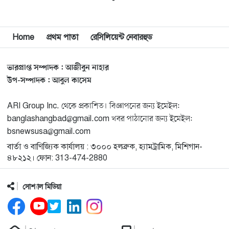
মুনা দাওয়াহ কনফারেন্স ২০২৬ সম্পর্কে প্রেস ব্রিফিং
১১
Home
প্রথম পাতা
রেসিলিয়েন্ট নেবারহুড
শেখ হাসিনার সঙ্গে সংবাদ সম্মেলনে থাকছেন সাকিব আল
১২
হাসান
ভারপ্রাপ্ত সম্পাদক : আজীবুন নাহার
যুক্তরাষ্ট্রকে ছাড়ে বাধ্য করতে কোন কৌশলে ওয়াশিংটনের ওপর
উপ-সম্পাদক : আবুল কাসেম
১৩
চাপ বাড়াচ্ছে ইরান
ARI Group Inc. থেকে প্রকাশিত। বিজ্ঞাপনের জন্য ইমেইল:
banglashangbad@gmail.com খবর পাঠানোর জন্য ইমেইল:
ট্রাম্প অর্গানাইজেশনের হিসাব বন্ধের কারণ জানাল ক্যাপিটাল
১৪
bsnewsusa@gmail.com
ওয়ান
বার্তা ও বাণিজ্যিক কার্যালয় : ৩০০০ হলব্রুক, হ্যামট্রামিক, মিশিগান-
৪৮২১২। ফোন: 313-474-2880
মুক্তিযোদ্ধাদের তালিকা তৈরিতে সহযোগিতায় আগ্রহী যুক্তরাষ্ট্র
১৫
সোশ্যাল মিডিয়া
নিউইয়র্কে বড়লেখাবাসীর মিলনমেলা বড়লেখা সামাজিক ও
১৬
সাংস্কৃতিক সমিতির বার্ষিক বনভোজন