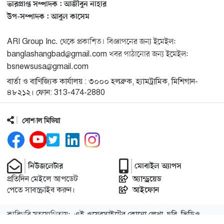
ভারপ্রাপ্ত সম্পাদক : আজীবুন নাহার
মিশিগানে ফ্রেন্ডস এন্ড ফ্যামিলির বনভোজনে প্রাণের উচ্ছ্বাস
১৩
উপ-সম্পাদক : আবুল কাসেম
ARI Group Inc. থেকে প্রকাশিত। বিজ্ঞাপনের জন্য ইমেইল:
মিশিগানে ডেমোক্র্যাটদের প্রাইমারিতে আল-সাইয়েদকে হারাতে
১৪
banglashangbad@gmail.com খবর পাঠানোর জন্য ইমেইল:
কেন এত মরিয়া ইসারায়েলি লবি এআইপ্যাক
bsnewsusa@gmail.com
বার্তা ও বাণিজ্যিক কার্যালয় : ৩০০০ হলব্রুক, হ্যামট্রামিক, মিশিগান-
মুনা দাওয়াহ কনফারেন্স ২০২৬ সম্পর্কে প্রেস ব্রিফিং
১৫
৪৮২১২। ফোন: 313-474-2880
সোশ্যাল মিডিয়া
শেখ হাসিনার সঙ্গে সংবাদ সম্মেলনে থাকছেন সাকিব আল
১৬
হাসান
যুক্তরাষ্ট্রকে ছাড়ে বাধ্য করতে কোন কৌশলে ওয়াশিংটনের ওপর
নিউজলেটার
মোবাইল অ্যাপস
১৭
চাপ বাড়াচ্ছে ইরান
প্রতিদিন মেইলে আপডেট
অ্যান্ড্রয়েড
পেতে সাবস্ক্রাইব করুন।
আইফোন
ট্রাম্প অর্গানাইজেশনের হিসাব বন্ধের কারণ জানাল ক্যাপিটাল
১৮
কারিগরি সহযোগিতায়:
এই ওয়েবসাইটের কোনো লেখা, ছবি, ভিডিও
ওয়ান