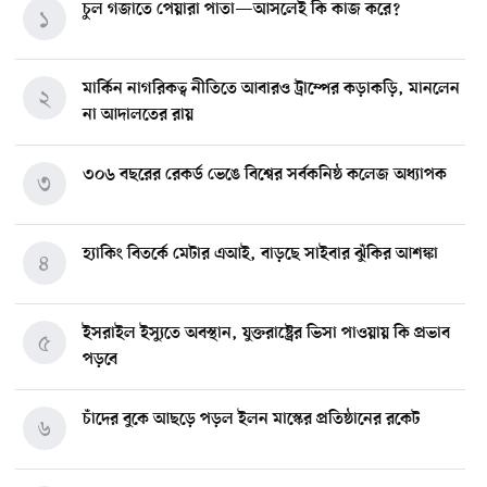
চুল গজাতে পেয়ারা পাতা—আসলেই কি কাজ করে?
১
মার্কিন নাগরিকত্ব নীতিতে আবারও ট্রাম্পের কড়াকড়ি, মানলেন
২
না আদালতের রায়
৩০৬ বছরের রেকর্ড ভেঙে বিশ্বের সর্বকনিষ্ঠ কলেজ অধ্যাপক
৩
হ্যাকিং বিতর্কে মেটার এআই, বাড়ছে সাইবার ঝুঁকির আশঙ্কা
৪
ইসরাইল ইস্যুতে অবস্থান, যুক্তরাষ্ট্রের ভিসা পাওয়ায় কি প্রভাব
৫
পড়বে
চাঁদের বুকে আছড়ে পড়ল ইলন মাস্কের প্রতিষ্ঠানের রকেট
৬