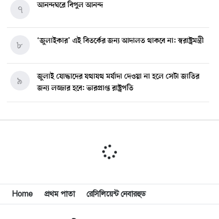
আনন্দঘরে বিপুল আনন্দ
৭
‘জুলাইকার’ এই বিতর্কের জন্য আদালত থাকবে না: স্বরাষ্ট্রমন্ত্রী
৮
জুলাই যোদ্ধাদের যথাযথ মর্যাদা দেওয়া না হলে সেটা জাতির
৯
জন্য লজ্জার হবে: ভারপ্রাপ্ত রাষ্ট্রপতি
মিশিগানে ডেমোক্র্যাট সিনেট প্রাইমারিতে জয়ী আবদুল আল-
১০
সাইয়েদ, ব্যর্থ কোটি কোটি ডলারের প্রচারণা
মিশিগানে দক্ষিণ সুরমা ওয়েলফেয়ার অ্যাসোসিয়েশনের
১১
বনভোজন অনুষ্ঠিত
বিশ্বজুড়ে কূটনৈতিক পুনর্বিন্যাস, ৫ অঞ্চলে মিশন বন্ধ করছে
Home
প্রথম পাতা
রেসিলিয়েন্ট নেবারহুড
১২
যুক্তরাষ্ট্র