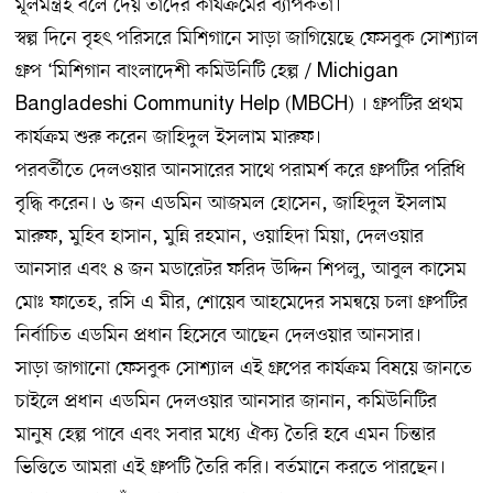
মূলমন্ত্রই বলে দেয় তাঁদের কার্যক্রমের ব্যাপকতা।
স্বল্প দিনে বৃহৎ পরিসরে মিশিগানে সাড়া জাগিয়েছে ফেসবুক সোশ্যাল
গ্রুপ ‘মিশিগান বাংলাদেশী কমিউনিটি হেল্প / Michigan
Bangladeshi Community Help (MBCH) । গ্রুপটির প্রথম
কার্যক্রম শুরু করেন জাহিদুল ইসলাম মারুফ।
পরবর্তীতে দেলওয়ার আনসারের সাথে পরামর্শ করে গ্রুপটির পরিধি
বৃদ্ধি করেন। ৬ জন এডমিন আজমল হোসেন, জাহিদুল ইসলাম
মারুফ, মুহিব হাসান, মুন্নি রহমান, ওয়াহিদা মিয়া, দেলওয়ার
আনসার এবং ৪ জন মডারেটর ফরিদ উদ্দিন শিপলু, আবুল কাসেম
মোঃ ফাতেহ, রসি এ মীর, শোয়েব আহমেদের সমন্বয়ে চলা গ্রুপটির
নির্বাচিত এডমিন প্রধান হিসেবে আছেন দেলওয়ার আনসার।
সাড়া জাগানো ফেসবুক সোশ্যাল এই গ্রুপের কার্যক্রম বিষয়ে জানতে
চাইলে প্রধান এডমিন দেলওয়ার আনসার জানান, কমিউনিটির
মানুষ হেল্প পাবে এবং সবার মধ্যে ঐক্য তৈরি হবে এমন চিন্তার
ভিত্তিতে আমরা এই গ্রুপটি তৈরি করি। বর্তমানে করতে পারছেন।