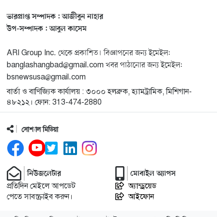
ভারপ্রাপ্ত সম্পাদক : আজীবুন নাহার
মিশিগানে ফ্রেন্ডস এন্ড ফ্যামিলির বনভোজনে প্রাণের উচ্ছ্বাস
১৩
উপ-সম্পাদক : আবুল কাসেম
ARI Group Inc. থেকে প্রকাশিত। বিজ্ঞাপনের জন্য ইমেইল:
মিশিগানে ডেমোক্র্যাটদের প্রাইমারিতে আল-সাইয়েদকে হারাতে
১৪
banglashangbad@gmail.com খবর পাঠানোর জন্য ইমেইল:
কেন এত মরিয়া ইসারায়েলি লবি এআইপ্যাক
bsnewsusa@gmail.com
বার্তা ও বাণিজ্যিক কার্যালয় : ৩০০০ হলব্রুক, হ্যামট্রামিক, মিশিগান-
মুনা দাওয়াহ কনফারেন্স ২০২৬ সম্পর্কে প্রেস ব্রিফিং
১৫
৪৮২১২। ফোন: 313-474-2880
সোশ্যাল মিডিয়া
শেখ হাসিনার সঙ্গে সংবাদ সম্মেলনে থাকছেন সাকিব আল
১৬
হাসান
যুক্তরাষ্ট্রকে ছাড়ে বাধ্য করতে কোন কৌশলে ওয়াশিংটনের ওপর
নিউজলেটার
মোবাইল অ্যাপস
১৭
চাপ বাড়াচ্ছে ইরান
প্রতিদিন মেইলে আপডেট
অ্যান্ড্রয়েড
পেতে সাবস্ক্রাইব করুন।
আইফোন
ট্রাম্প অর্গানাইজেশনের হিসাব বন্ধের কারণ জানাল ক্যাপিটাল
১৮