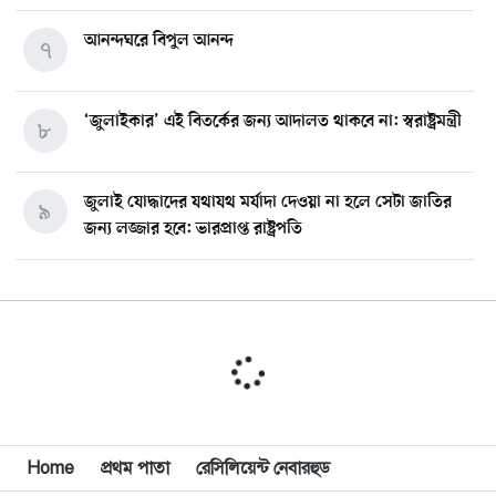
আনন্দঘরে বিপুল আনন্দ
৭
‘জুলাইকার’ এই বিতর্কের জন্য আদালত থাকবে না: স্বরাষ্ট্রমন্ত্রী
৮
জুলাই যোদ্ধাদের যথাযথ মর্যাদা দেওয়া না হলে সেটা জাতির
৯
জন্য লজ্জার হবে: ভারপ্রাপ্ত রাষ্ট্রপতি
মিশিগানে ডেমোক্র্যাট সিনেট প্রাইমারিতে জয়ী আবদুল আল-
১০
সাইয়েদ, ব্যর্থ কোটি কোটি ডলারের প্রচারণা
মিশিগানে দক্ষিণ সুরমা ওয়েলফেয়ার অ্যাসোসিয়েশনের
১১
বনভোজন অনুষ্ঠিত
বিশ্বজুড়ে কূটনৈতিক পুনর্বিন্যাস, ৫ অঞ্চলে মিশন বন্ধ করছে
Home
প্রথম পাতা
রেসিলিয়েন্ট নেবারহুড
১২
যুক্তরাষ্ট্র