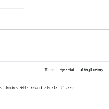
Home
প্রথম পাতা
রেসিলিয়েন্ট নেবারহুড
লব্রুক, হ্যামট্রামিক, মিশিগান- ৪৮২১২। ফোন: 313-474-2880