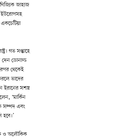
াণিজ্যিক জাহাজ
মুক্তিযোদ্ধাদের তালিকা তৈরিতে
১৫
যেই ইউরোপসহ
সহযোগিতায় আগ্রহী যুক্তরাষ্ট্র
ন একচেটিয়া
নিউইয়র্কে বড়লেখাবাসীর মিলনমেলা
১৬
বড়লেখা সামাজিক ও সাংস্কৃতিক সমিতির
বার্ষিক বনভোজন
ট্র। গত সপ্তাহে
া দেন ডোনাল্ড
ওয়াশিংটন ডিসিতে ছাড়া হচ্ছে ৬ লাখ মশা
১৭
ে। এরপর থেকেই
া করলে তাদের
ন ইরানের সশস্ত্র
যুক্তরাষ্ট্রের শ্রেণিকক্ষে রোবট শিক্ষক আনার
১৮
সিদ্ধান্তে ক্ষুব্ধ শিক্ষকেরা
েন, ‘মার্কিন
িক সম্পদ এবং
ফিফার নতুন সভাপতি নিয়ে জল্পনা,
১৯
ি হবে।’
আলোচনার কেন্দ্রবিন্দুতে সম্ভাব্য প্রার্থীরা
ত্মক ও অলৌকিক
ব্রাজিলের তিন বোনের সম্মিলিত বয়স