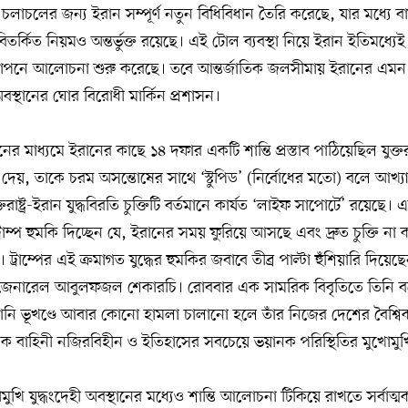
 চলাচলের জন্য ইরান সম্পূর্ণ নতুন বিধিবিধান তৈরি করেছে, যার মধ্যে ব
র্কিত নিয়মও অন্তর্ভুক্ত রয়েছে। এই টোল ব্যবস্থা নিয়ে ইরান ইতিমধ্
গে গোপনে আলোচনা শুরু করেছে। তবে আন্তর্জাতিক জলসীমায় ইরানের এম
্থানের ঘোর বিরোধী মার্কিন প্রশাসন।
র মাধ্যমে ইরানের কাছে ১৪ দফার একটি শান্তি প্রস্তাব পাঠিয়েছিল যুক্তরাষ্
ব দেয়, তাকে চরম অসন্তোষের সাথে ‘স্টুপিড’ (নির্বোধের মতো) বলে আখ্য
ুক্তরাষ্ট্র-ইরান যুদ্ধবিরতি চুক্তিটি বর্তমানে কার্যত ‘লাইফ সাপোর্টে’ রয়েছ
 ট্রাম্প হুমকি দিচ্ছেন যে, ইরানের সময় ফুরিয়ে আসছে এবং দ্রুত চুক্তি ন
্রাম্পের এই ক্রমাগত যুদ্ধের হুমকির জবাবে তীব্র পাল্টা হুঁশিয়ারি দিয়েছে
য়ার জেনারেল আবুলফজল শেকারচি। রোববার এক সামরিক বিবৃতিতে তিনি বল
ইরানি ভূখণ্ডে আবার কোনো হামলা চালানো হলে তাঁর নিজের দেশের বৈশ্ব
সামরিক বাহিনী নজিরবিহীন ও ইতিহাসের সবচেয়ে ভয়ানক পরিস্থিতির মুখোমুখ
মুখি যুদ্ধংদেহী অবস্থানের মধ্যেও শান্তি আলোচনা টিকিয়ে রাখতে সর্বা