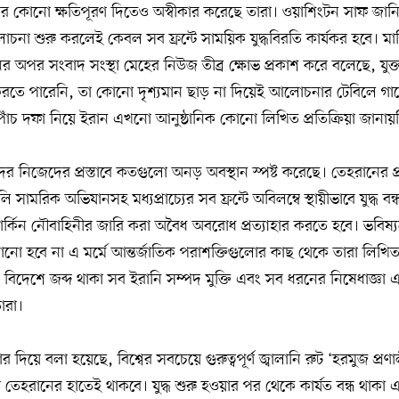
তির কোনো ক্ষতিপূরণ দিতেও অস্বীকার করেছে তারা। ওয়াশিংটন সাফ জানি
না শুরু করলেই কেবল সব ফ্রন্টে সাময়িক যুদ্ধবিরতি কার্যকর হবে। মার
অপর সংবাদ সংস্থা মেহের নিউজ তীব্র ক্ষোভ প্রকাশ করে বলেছে, যুক্তরাষ্ট
ন করতে পারেনি, তা কোনো দৃশ্যমান ছাড় না দিয়েই আলোচনার টেবিলে গ
ঁচ দফা নিয়ে ইরান এখনো আনুষ্ঠানিক কোনো লিখিত প্রতিক্রিয়া জানায়
তাদের নিজেদের প্রস্তাবে কতগুলো অনড় অবস্থান স্পষ্ট করেছে। তেহরানের 
মরিক অভিযানসহ মধ্যপ্রাচ্যের সব ফ্রন্টে অবিলম্বে স্থায়ীভাবে যুদ্ধ বন
র্কিন নৌবাহিনীর জারি করা অবৈধ অবরোধ প্রত্যাহার করতে হবে। ভবিষ্
 হবে না এ মর্মে আন্তর্জাতিক পরাশক্তিগুলোর কাছ থেকে তারা লিখি
শি বিদেশে জব্দ থাকা সব ইরানি সম্পদ মুক্তি এবং সব ধরনের নিষেধাজ্ঞা
ারা।
দিয়ে বলা হয়েছে, বিশ্বের সবচেয়ে গুরুত্বপূর্ণ জ্বালানি রুট ‘হরমুজ প্রণালী
রণ তেহরানের হাতেই থাকবে। যুদ্ধ শুরু হওয়ার পর থেকে কার্যত বন্ধ থা