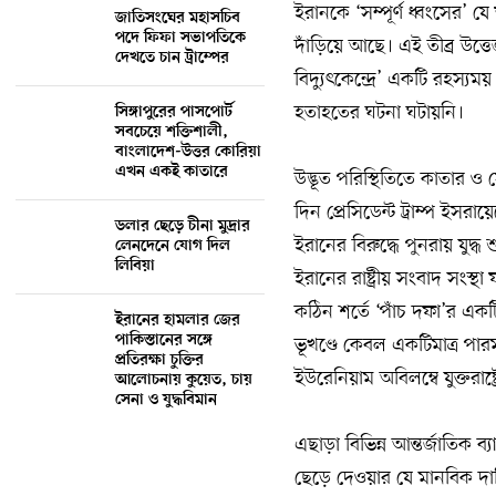
ইরানকে ‘সম্পূর্ণ ধ্বংসের’ য
জাতিসংঘের মহাসচিব
পদে ফিফা সভাপতিকে
দাঁড়িয়ে আছে। এই তীব্র উত
দেখতে চান ট্রাম্পের
বিদ্যুৎকেন্দ্রে’ একটি রহস্
হতাহতের ঘটনা ঘটায়নি।
সিঙ্গাপুরের পাসপোর্ট
সবচেয়ে শক্তিশালী,
বাংলাদেশ-উত্তর কোরিয়া
এখন একই কাতারে
উদ্ভূত পরিস্থিতিতে কাতার 
দিন প্রেসিডেন্ট ট্রাম্প ইসর
ডলার ছেড়ে চীনা মুদ্রার
ইরানের বিরুদ্ধে পুনরায় যু
লেনদেনে যোগ দিল
লিবিয়া
ইরানের রাষ্ট্রীয় সংবাদ সংস
কঠিন শর্তে ‘পাঁচ দফা’র একট
ইরানের হামলার জের
পাকিস্তানের সঙ্গে
ভূখণ্ডে কেবল একটিমাত্র পারম
প্রতিরক্ষা চুক্তির
ইউরেনিয়াম অবিলম্বে যুক্তরাষ্ট
আলোচনায় কুয়েত, চায়
সেনা ও যুদ্ধবিমান
এছাড়া বিভিন্ন আন্তর্জাতিক 
ছেড়ে দেওয়ার যে মানবিক দাব