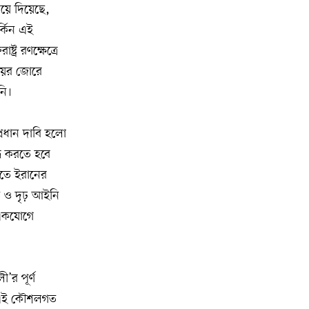
বনভোজনে প্রাণের উচ্ছ্বাস
য়ে দিয়েছে,
্কিন এই
মিশিগানে ডেমোক্র্যাটদের প্রাইমারিতে
১০
্র রণক্ষেত্রে
আল-সাইয়েদকে হারাতে কেন এত মরিয়া
ায়ের জোরে
ইসারায়েলি লবি এআইপ্যাক
নি।
মুনা দাওয়াহ কনফারেন্স ২০২৬ সম্পর্কে
১১
প্রেস ব্রিফিং
প্রধান দাবি হলো
্ধ করতে হবে
শেখ হাসিনার সঙ্গে সংবাদ সম্মেলনে
১২
যতে ইরানের
থাকছেন সাকিব আল হাসান
ত ও দৃঢ় আইনি
 একযোগে
যুক্তরাষ্ট্রকে ছাড়ে বাধ্য করতে কোন কৌশলে
১৩
ওয়াশিংটনের ওপর চাপ বাড়াচ্ছে ইরান
ট্রাম্প অর্গানাইজেশনের হিসাব বন্ধের কারণ
’র পূর্ণ
১৪
জানাল ক্যাপিটাল ওয়ান
কা এই কৌশলগত