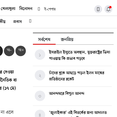
খেলাধুলা
বিনোদন
ই-পেপার
দকীয়
প্রবাস
সর্বশেষ
জনপ্রিয়
অ-
অ+
ইসরাইল ইস্যুতে অবস্থান, যুক্তরাষ্ট্রের ভিসা
১
পাওয়ায় কি প্রভাব পড়বে
নের দেওয়া
চাঁদের বুকে আছড়ে পড়ল ইলন মাস্কের
২
প্রতিষ্ঠানের রকেট
্থনৈতিক বা
র (১৭ মে)
আনন্দঘরে বিপুল আনন্দ
৩
ে না এলে
‘জুলাইকার’ এই বিতর্কের জন্য আদালত
৪