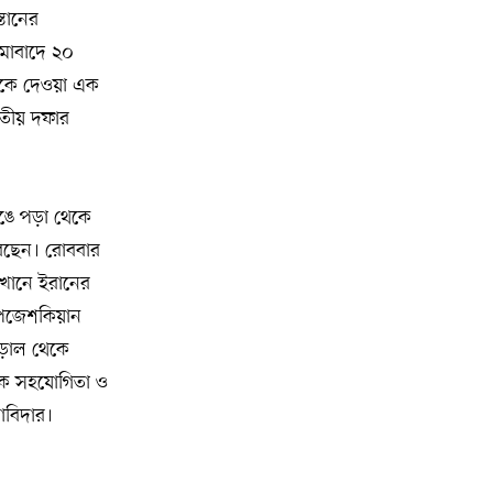
২০
্তানের
৩১৬ বছর, দীর্ঘায়ুর রহস্য নিয়ে চলছে
গবেষণা
ামাবাদে ২০
ইমসকে দেওয়া এক
্বিতীয় দফার
ভেঙে পড়া থেকে
 করছেন। রোববার
েখানে ইরানের
ট পেজেশকিয়ান
র আড়াল থেকে
রিক সহযোগিতা ও
াবিদার।