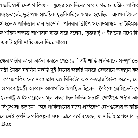
াপন্ন প্রতিবেশী দেশ পাকিস্তান। যুদ্ধের ৪০ দিনের মাথায় গত ৮ এপ্রিল পাকিস
র মধ্যস্থতাতেই দুই পক্ষ সাময়িক যুদ্ধবিরতিতে সম্মত হয়েছিল। এরপর ইসল
ব্যর্থ হলেও পাকিস্তান হাল ছাড়েনি। শনিবার ব্রিটিশ সংবাদমাধ্যম দ্য টা
বাজ শরিফ অত্যন্ত আশাবাদ ব্যক্ত করে বলেন, ‘যুক্তরাষ্ট্র ও ইরানের মধ্যে দ
একটি স্থায়ী শান্তি এনে দিতে পারে।
ষের গভীর আস্থা অর্জন করতে পেরেছে।’ এই শান্তি প্রক্রিয়াকে সম্পূর্ণ 
াষ্ট্রমন্ত্রী সৈয়দ মহসিন নকভি দুই দিনের জরুরি সফরে তেহরানে অবস্থান
সুদ পেজেশকিয়ানের সঙ্গে প্রায় ৯০ মিনিটের এক রুদ্ধদ্বার বৈঠক করেন, য
োমেনি ও পররাষ্ট্রমন্ত্রী আব্বাস আরাগচিও উপস্থিত ছিলেন। বৈঠকে প্রেসিডেন্
ুক্তরাষ্ট্র ও ইসরায়েলের মূল লক্ষ্য ছিল বিভিন্ন সন্ত্রাসী গোষ্ঠীকে পর্দা
রে বিশৃঙ্খলা ছড়ানো। তবে পাকিস্তানের মতো প্রতিবেশী দেশগুলোর আন্ত
ে সেই কুৎসিত পরিকল্পনা সফলভাবে ব্যর্থ হয়েছে, যা সত্যিই প্রশংসার দ
 Box