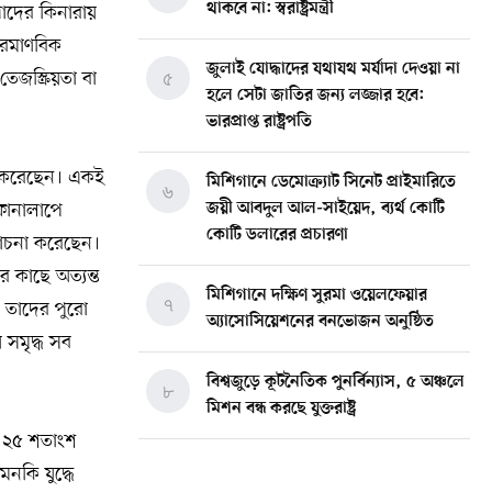
থাকবে না: স্বরাষ্ট্রমন্ত্রী
 খাদের কিনারায়
ারমাণবিক
জুলাই যোদ্ধাদের যথাযথ মর্যাদা দেওয়া না
জস্ক্রিয়তা বা
৫
হলে সেটা জাতির জন্য লজ্জার হবে:
ভারপ্রাপ্ত রাষ্ট্রপতি
াপ করেছেন। একই
মিশিগানে ডেমোক্র্যাট সিনেট প্রাইমারিতে
৬
 ফোনালাপে
জয়ী আবদুল আল-সাইয়েদ, ব্যর্থ কোটি
কোটি ডলারের প্রচারণা
লোচনা করেছেন।
র কাছে অত্যন্ত
মিশিগানে দক্ষিণ সুরমা ওয়েলফেয়ার
৭
ন তাদের পুরো
অ্যাসোসিয়েশনের বনভোজন অনুষ্ঠিত
 সমৃদ্ধ সব
বিশ্বজুড়ে কূটনৈতিক পুনর্বিন্যাস, ৫ অঞ্চলে
৮
মিশন বন্ধ করছে যুক্তরাষ্ট্র
তত ২৫ শতাংশ
মিশিগানে ফ্রেন্ডস এন্ড ফ্যামিলির
নকি যুদ্ধে
৯