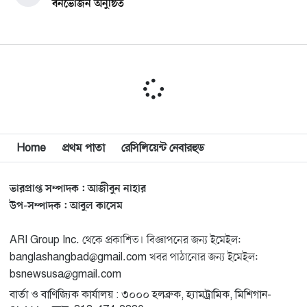
বনভোজন অনুষ্ঠিত
বিশ্বজুড়ে কূটনৈতিক পুনর্বিন্যাস, ৫ অঞ্চলে মিশন বন্ধ করছে
১০
যুক্তরাষ্ট্র
মিশিগানে ফ্রেন্ডস এন্ড ফ্যামিলির বনভোজনে প্রাণের উচ্ছ্বাস
১১
মিশিগানে ডেমোক্র্যাটদের প্রাইমারিতে আল-সাইয়েদকে হারাতে
Home
প্রথম পাতা
রেসিলিয়েন্ট নেবারহুড
১২
কেন এত মরিয়া ইসারায়েলি লবি এআইপ্যাক
ভারপ্রাপ্ত সম্পাদক : আজীবুন নাহার
মুনা দাওয়াহ কনফারেন্স ২০২৬ সম্পর্কে প্রেস ব্রিফিং
১৩
উপ-সম্পাদক : আবুল কাসেম
ARI Group Inc. থেকে প্রকাশিত। বিজ্ঞাপনের জন্য ইমেইল:
শেখ হাসিনার সঙ্গে সংবাদ সম্মেলনে থাকছেন সাকিব আল
১৪
banglashangbad@gmail.com খবর পাঠানোর জন্য ইমেইল:
হাসান
bsnewsusa@gmail.com
বার্তা ও বাণিজ্যিক কার্যালয় : ৩০০০ হলব্রুক, হ্যামট্রামিক, মিশিগান-
যুক্তরাষ্ট্রকে ছাড়ে বাধ্য করতে কোন কৌশলে ওয়াশিংটনের ওপর