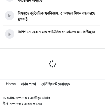
বনভোজন অনুষ্ঠিত
বিশ্বজুড়ে কূটনৈতিক পুনর্বিন্যাস, ৫ অঞ্চলে মিশন বন্ধ করছে
৮
যুক্তরাষ্ট্র
মিশিগানে ফ্রেন্ডস এন্ড ফ্যামিলির বনভোজনে প্রাণের উচ্ছ্বাস
৯
মিশিগানে ডেমোক্র্যাটদের প্রাইমারিতে আল-সাইয়েদকে হারাতে
১০
কেন এত মরিয়া ইসারায়েলি লবি এআইপ্যাক
মুনা দাওয়াহ কনফারেন্স ২০২৬ সম্পর্কে প্রেস ব্রিফিং
১১
Home
প্রথম পাতা
রেসিলিয়েন্ট নেবারহুড
শেখ হাসিনার সঙ্গে সংবাদ সম্মেলনে থাকছেন সাকিব আল
১২
হাসান
ভারপ্রাপ্ত সম্পাদক : আজীবুন নাহার
যুক্তরাষ্ট্রকে ছাড়ে বাধ্য করতে কোন কৌশলে ওয়াশিংটনের ওপর
উপ-সম্পাদক : আবুল কাসেম