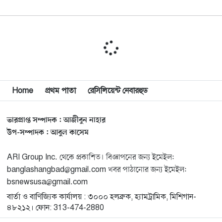
বিশ্বজুড়ে কূটনৈতিক পুনর্বিন্যাস, ৫ অঞ্চলে মিশন বন্ধ করছে
১০
যুক্তরাষ্ট্র
মিশিগানে ফ্রেন্ডস এন্ড ফ্যামিলির বনভোজনে প্রাণের উচ্ছ্বাস
১১
মিশিগানে ডেমোক্র্যাটদের প্রাইমারিতে আল-সাইয়েদকে হারাতে
Home
প্রথম পাতা
রেসিলিয়েন্ট নেবারহুড
১২
কেন এত মরিয়া ইসারায়েলি লবি এআইপ্যাক
ভারপ্রাপ্ত সম্পাদক : আজীবুন নাহার
মুনা দাওয়াহ কনফারেন্স ২০২৬ সম্পর্কে প্রেস ব্রিফিং
১৩
উপ-সম্পাদক : আবুল কাসেম
ARI Group Inc. থেকে প্রকাশিত। বিজ্ঞাপনের জন্য ইমেইল:
শেখ হাসিনার সঙ্গে সংবাদ সম্মেলনে থাকছেন সাকিব আল
১৪
banglashangbad@gmail.com খবর পাঠানোর জন্য ইমেইল:
হাসান
bsnewsusa@gmail.com
বার্তা ও বাণিজ্যিক কার্যালয় : ৩০০০ হলব্রুক, হ্যামট্রামিক, মিশিগান-
যুক্তরাষ্ট্রকে ছাড়ে বাধ্য করতে কোন কৌশলে ওয়াশিংটনের ওপর
১৫
৪৮২১২। ফোন: 313-474-2880
চাপ বাড়াচ্ছে ইরান