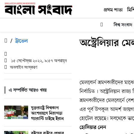
প্রথম পাতা
মিশ
বিশ্ব সংবাদ
অস্ট্রেলিয়ার ম
/
ট্রাভেল
১৫ সেপ্টেম্বর ২০২২, ৯:৫৭ অপরাহ্ন
অনলাইন সংস্করণ
মেলবোর্ন ভ্রমণকারীদের মাঝে
এ সম্পর্কিত আরও খবর
নির্বাচিত । অস্ট্রেলিয়ান র
ভ্রমণকারীদের মেলবোর্নে বেশ
যুক্তরাষ্ট্রে বিশ্বকাপ
এর পূর্ব উপকূল আদর্শ জায়গা
অংশগ্রহণে নিরাপত্তা
হোটেল রয়েছে। সবথেকে ভালো 
গ্যারান্টি চাইছে ইরান
হোসিয়ার লেন
বইয়ের বাইরে শেখার