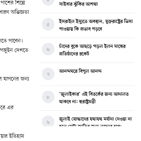
পাশের শিল্পে
সাইবার ঝুঁকির আশঙ্কা
ধারণ অভিজ্ঞতা
ইসরাইল ইস্যুতে অবস্থান, যুক্তরাষ্ট্রের ভিসা
৫
পাওয়ায় কি প্রভাব পড়বে
েখতে পাবেন।
চাঁদের বুকে আছড়ে পড়ল ইলন মাস্কের
৬
পেঙ্গুইন দেখতে
প্রতিষ্ঠানের রকেট
আনন্দঘরে বিপুল আনন্দ
৭
াশ যাপনের জন্য
‘জুলাইকার’ এই বিতর্কের জন্য আদালত
৮
থাকবে না: স্বরাষ্ট্রমন্ত্রী
 করে এর
জুলাই যোদ্ধাদের যথাযথ মর্যাদা দেওয়া না
৯
হলে সেটা জাতির জন্য লজ্জার হবে:
ভারপ্রাপ্ত রাষ্ট্রপতি
িয়ার ইতিহাস