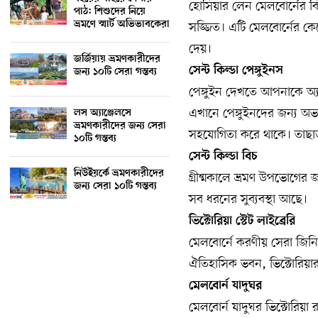
হোসিয়ার লেন মেলবোর্নের বিখ
পাঠ: শিশুদের নিয়ে
ভ্রমণে স্মার্ট অভিভাবকেরা
সজ্জিত। এটি মেলবোর্নের কে
দেয়।
জর্জিয়ায় ভ্রমণকারীদের
সেন্ট কিল্ডা পেঙ্গুইনস
জন্য ১০টি সেরা গন্তব্য
পেঙ্গুইন দেখতে আপনাকে অ্যান
এখানে পেঙ্গুইনদের জন্য অভয
লস অ্যাঞ্জেলসে
ভ্রমণকারীদের জন্য সেরা
সহযোগিতা করে থাকে। তাছাড়াও
১০টি গন্তব্য
সেন্ট কিল্ডা বিচ
নিউইয়র্কে ভ্রমণকারীদের
গ্রীষ্মকালে ভ্রমণ উপভোগের 
জন্য সেরা ১০টি গন্তব্য
সব ধরনের সুব্যবস্থা আছে।
ভিক্টোরিয়া স্টেট লাইব্রেরি
মেলবোর্নে করণীয় সেরা জিনি
ঐতিহাসিক ভবন, ভিক্টোরিয়ার
মেলবোর্ন যাদুঘর
মেলবোর্ন যাদুঘর ভিক্টোরিয়া 