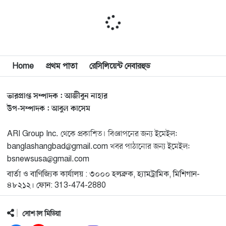
আনন্দঘরে বিপুল আনন্দ
১১
‘জুলাইকার’ এই বিতর্কের জন্য আদালত থাকবে না: স্বরাষ্ট্রমন্ত্রী
Home
প্রথম পাতা
রেসিলিয়েন্ট নেবারহুড
১২
ভারপ্রাপ্ত সম্পাদক : আজীবুন নাহার
জুলাই যোদ্ধাদের যথাযথ মর্যাদা দেওয়া না হলে সেটা জাতির
১৩
উপ-সম্পাদক : আবুল কাসেম
জন্য লজ্জার হবে: ভারপ্রাপ্ত রাষ্ট্রপতি
ARI Group Inc. থেকে প্রকাশিত। বিজ্ঞাপনের জন্য ইমেইল:
মিশিগানে ডেমোক্র্যাট সিনেট প্রাইমারিতে জয়ী আবদুল আল-
১৪
banglashangbad@gmail.com খবর পাঠানোর জন্য ইমেইল:
সাইয়েদ, ব্যর্থ কোটি কোটি ডলারের প্রচারণা
bsnewsusa@gmail.com
বার্তা ও বাণিজ্যিক কার্যালয় : ৩০০০ হলব্রুক, হ্যামট্রামিক, মিশিগান-
মিশিগানে দক্ষিণ সুরমা ওয়েলফেয়ার অ্যাসোসিয়েশনের
১৫
৪৮২১২। ফোন: 313-474-2880
বনভোজন অনুষ্ঠিত
সোশ্যাল মিডিয়া
বিশ্বজুড়ে কূটনৈতিক পুনর্বিন্যাস, ৫ অঞ্চলে মিশন বন্ধ করছে
১৬