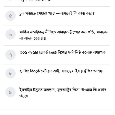
চুল গজাতে পেয়ারা পাতা—আসলেই কি কাজ করে?
৫
মার্কিন নাগরিকত্ব নীতিতে আবারও ট্রাম্পের কড়াকড়ি, মানলেন
৬
না আদালতের রায়
৩০৬ বছরের রেকর্ড ভেঙে বিশ্বের সর্বকনিষ্ঠ কলেজ অধ্যাপক
৭
হ্যাকিং বিতর্কে মেটার এআই, বাড়ছে সাইবার ঝুঁকির আশঙ্কা
৮
ইসরাইল ইস্যুতে অবস্থান, যুক্তরাষ্ট্রের ভিসা পাওয়ায় কি প্রভাব
৯
পড়বে
চাঁদের বুকে আছড়ে পড়ল ইলন মাস্কের প্রতিষ্ঠানের রকেট
১০