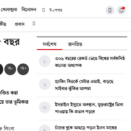
খেলাধুলা
বিনোদন
ই-পেপার
দকীয়
প্রবাস
১৫ বছর
সর্বশেষ
জনপ্রিয়
৩০৬ বছরের রেকর্ড ভেঙে বিশ্বের সর্বকনিষ্ঠ
১
কলেজ অধ্যাপক
অ-
অ+
হ্যাকিং বিতর্কে মেটার এআই, বাড়ছে
২
সাইবার ঝুঁকির আশঙ্কা
ণ্ডিত করা
য়ে তার ভূমিকার
ইসরাইল ইস্যুতে অবস্থান, যুক্তরাষ্ট্রের ভিসা
৩
পাওয়ায় কি প্রভাব পড়বে
তি কিংবা
চাঁদের বুকে আছড়ে পড়ল ইলন মাস্কের
৪