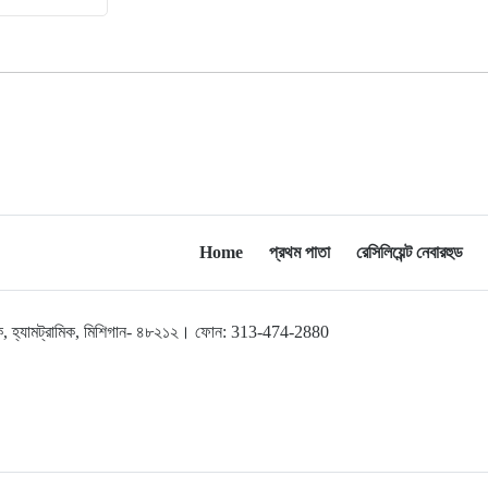
অ্যাসোসিয়েশনের বনভোজন অনুষ্ঠিত
বিশ্বজুড়ে কূটনৈতিক পুনর্বিন্যাস, ৫ অঞ্চলে
১০
মিশন বন্ধ করছে যুক্তরাষ্ট্র
মিশিগানে ফ্রেন্ডস এন্ড ফ্যামিলির
১১
বনভোজনে প্রাণের উচ্ছ্বাস
মিশিগানে ডেমোক্র্যাটদের প্রাইমারিতে
১২
Home
প্রথম পাতা
রেসিলিয়েন্ট নেবারহুড
আল-সাইয়েদকে হারাতে কেন এত মরিয়া
ইসারায়েলি লবি এআইপ্যাক
লব্রুক, হ্যামট্রামিক, মিশিগান- ৪৮২১২। ফোন: 313-474-2880
মুনা দাওয়াহ কনফারেন্স ২০২৬ সম্পর্কে
১৩
প্রেস ব্রিফিং
শেখ হাসিনার সঙ্গে সংবাদ সম্মেলনে
১৪
থাকছেন সাকিব আল হাসান