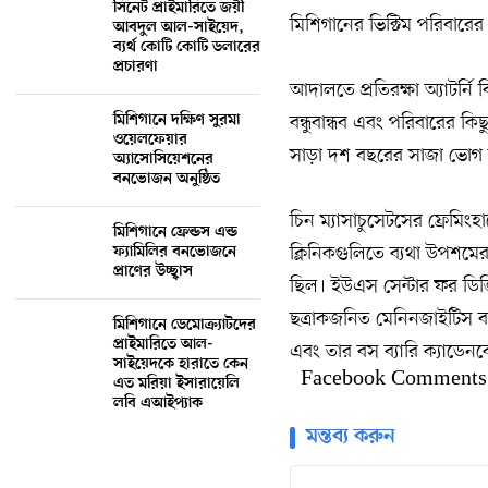
সিনেট প্রাইমারিতে জয়ী
মিশিগানের ভিক্টিম পরিবারে
আবদুল আল-সাইয়েদ,
ব্যর্থ কোটি কোটি ডলারের
প্রচারণা
আদালতে প্রতিরক্ষা অ্যাটর্
বন্ধুবান্ধব এবং পরিবারের কি
মিশিগানে দক্ষিণ সুরমা
ওয়েলফেয়ার
সাড়া দশ বছরের সাজা ভোগ
অ্যাসোসিয়েশনের
বনভোজন অনুষ্ঠিত
চিন ম্যাসাচুসেটসের ফ্রেমিংহ
মিশিগানে ফ্রেন্ডস এন্ড
ক্লিনিকগুলিতে ব্যথা উপশমের
ফ্যামিলির বনভোজনে
প্রাণের উচ্ছ্বাস
ছিল। ইউএস সেন্টার ফর ডিজি
ছত্রাকজনিত মেনিনজাইটিস বা 
মিশিগানে ডেমোক্র্যাটদের
প্রাইমারিতে আল-
এবং তার বস ব্যারি ক্যাডেন
সাইয়েদকে হারাতে কেন
Facebook Comments
এত মরিয়া ইসারায়েলি
লবি এআইপ্যাক
মন্তব্য করুন