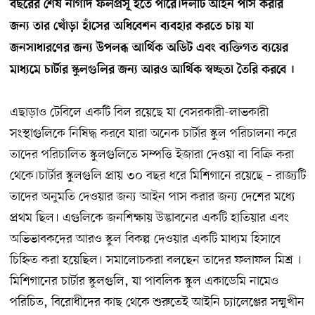
বছরের শেষ নাগাদ ফলপ্রসূ হতে পারে।দলটি আইন পাস করার
জন্য তার খোঁড়া হাঁসের অধিবেশন ব্যবহার করতে চায় যা
জনসাধারণের জন্য উপলব্ধ আর্থিক অডিট এবং ব্যক্তিগত ব্যয়ের
মাধ্যমে চার্টার স্কুলগুলির জন্য আরও আর্থিক স্বচ্ছতা তৈরি করবে ।
এছাড়াও টেবিলে একটি বিল রয়েছে যা বেসরকারী-লাভকারী
সংস্থাগুলিকে নিষিদ্ধ করবে যারা অনেক চার্টার স্কুল পরিচালনা করে
তাদের পরিচালিত স্কুলগুলিতে সম্পত্তি ইজারা দেওয়া বা বিক্রি করা
থেকে।চার্টার স্কুলগুলি প্রায় ৩০ বছর ধরে মিশিগানে রয়েছে – রাজ্যটি
তাদের অনুমতি দেওয়ার জন্য আইন পাস করার জন্য দেশের মধ্যে
প্রথম ছিল। এগুলিকে জনশিক্ষায় উদ্ভাবনের একটি হাতিয়ার এবং
অভিভাবকদের আরও স্কুল বিকল্প দেওয়ার একটি মাধ্যম হিসাবে
চিহ্নিত করা হয়েছিল। সমালোচকরা বলছেন তাদের ফলাফল মিশ্র ।
মিশিগানের চার্টার স্কুলগুলি, যা পাবলিক স্কুল একাডেমি নামেও
পরিচিত, বিরোধীদের কাছ থেকে শুরুতেই আইনি চ্যালেঞ্জের সম্মুখীন