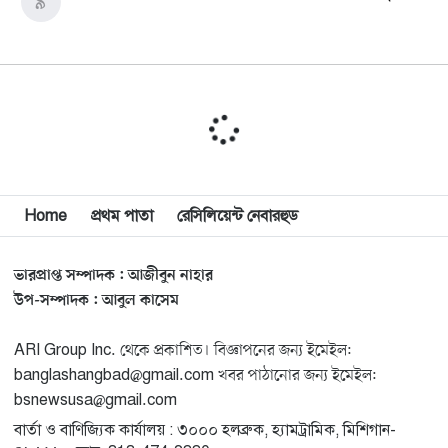
৯
মিশিগানে ডেমোক্র্যাটদের প্রাইমারিতে আল-সাইয়েদকে হারাতে
১০
কেন এত মরিয়া ইসারায়েলি লবি এআইপ্যাক
মুনা দাওয়াহ কনফারেন্স ২০২৬ সম্পর্কে প্রেস ব্রিফিং
১১
Home
প্রথম পাতা
রেসিলিয়েন্ট নেবারহুড
শেখ হাসিনার সঙ্গে সংবাদ সম্মেলনে থাকছেন সাকিব আল
১২
হাসান
ভারপ্রাপ্ত সম্পাদক : আজীবুন নাহার
যুক্তরাষ্ট্রকে ছাড়ে বাধ্য করতে কোন কৌশলে ওয়াশিংটনের ওপর
উপ-সম্পাদক : আবুল কাসেম
১৩
চাপ বাড়াচ্ছে ইরান
ARI Group Inc. থেকে প্রকাশিত। বিজ্ঞাপনের জন্য ইমেইল:
banglashangbad@gmail.com খবর পাঠানোর জন্য ইমেইল:
ট্রাম্প অর্গানাইজেশনের হিসাব বন্ধের কারণ জানাল ক্যাপিটাল
১৪
bsnewsusa@gmail.com
ওয়ান
বার্তা ও বাণিজ্যিক কার্যালয় : ৩০০০ হলব্রুক, হ্যামট্রামিক, মিশিগান-