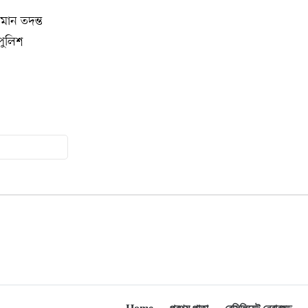
অ্যাসোসিয়েশনের বনভোজন অনুষ্ঠিত
মান তদন্ত
পুলিশ
বিশ্বজুড়ে কূটনৈতিক পুনর্বিন্যাস, ৫ অঞ্চলে
১০
মিশন বন্ধ করছে যুক্তরাষ্ট্র
মিশিগানে ফ্রেন্ডস এন্ড ফ্যামিলির
১১
বনভোজনে প্রাণের উচ্ছ্বাস
মিশিগানে ডেমোক্র্যাটদের প্রাইমারিতে
১২
আল-সাইয়েদকে হারাতে কেন এত মরিয়া
ইসারায়েলি লবি এআইপ্যাক
মুনা দাওয়াহ কনফারেন্স ২০২৬ সম্পর্কে
১৩
প্রেস ব্রিফিং
শেখ হাসিনার সঙ্গে সংবাদ সম্মেলনে
১৪
থাকছেন সাকিব আল হাসান