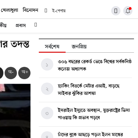
খেলাধুলা
বিনোদন
ই-পেপার
দকীয়
প্রবাস
শের তদন্ত
সর্বশেষ
জনপ্রিয়
৩০৬ বছরের রেকর্ড ভেঙে বিশ্বের সর্বকনিষ্ঠ
১
কলেজ অধ্যাপক
অ-
অ+
হ্যাকিং বিতর্কে মেটার এআই, বাড়ছে
২
সাইবার ঝুঁকির আশঙ্কা
ইসরাইল ইস্যুতে অবস্থান, যুক্তরাষ্ট্রের ভিসা
৩
পাওয়ায় কি প্রভাব পড়বে
চাঁদের বুকে আছড়ে পড়ল ইলন মাস্কের
৪