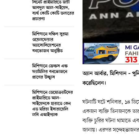
সিনেট প্রাইমারিতে জয়ী
আবদুল আল-সাইয়েদ,
ব্যর্থ কোটি কোটি ডলারের
প্রচারণা
মিশিগানে দক্ষিণ সুরমা
ওয়েলফেয়ার
অ্যাসোসিয়েশনের
বনভোজন অনুষ্ঠিত
মিশিগানে ফ্রেন্ডস এন্ড
ফ্যামিলির বনভোজনে
অ্যান আর্বার, মিশিগান – পুল
প্রাণের উচ্ছ্বাস
করেছিলেন।
মিশিগানে ডেমোক্র্যাটদের
প্রাইমারিতে আল-
ঘটনাটি ঘটে শনিবার, ১৪ ডিসেম্
সাইয়েদকে হারাতে কেন
এত মরিয়া ইসারায়েলি
একজন ব্যক্তি তিনজনকে তার 
লবি এআইপ্যাক
ব্যক্তি চুরির ঘটনা থামাতে এ
জানায়। এরপর সন্দেহভাজনরা