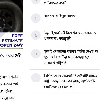
প্রতিষ্ঠানের রকেট
আনন্দঘরে বিপুল আনন্দ
৫
‘জুলাইকার’ এই বিতর্কের জন্য আদালত
৬
থাকবে না: স্বরাষ্ট্রমন্ত্রী
জুলাই যোদ্ধাদের যথাযথ মর্যাদা দেওয়া না
৭
ার করার চেষ্টা
হলে সেটা জাতির জন্য লজ্জার হবে:
ভারপ্রাপ্ত রাষ্ট্রপতি
মিশিগানে ডেমোক্র্যাট সিনেট প্রাইমারিতে
পুলিশ জানায়,
৮
জয়ী আবদুল আল-সাইয়েদ, ব্যর্থ কোটি
গানও।যখন ওই
কোটি ডলারের প্রচারণা
বলে পুলিশ
লিয়ে যায়।
মিশিগানে দক্ষিণ সুরমা ওয়েলফেয়ার
৯