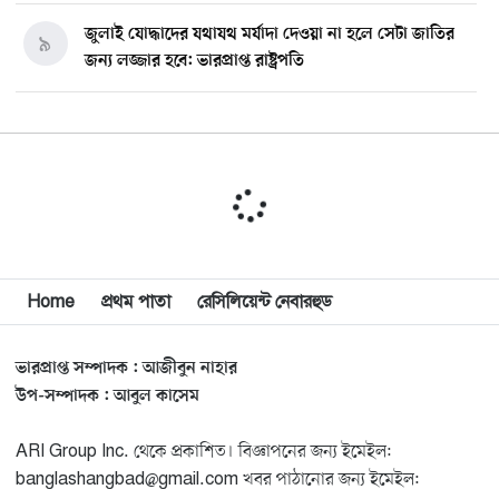
জুলাই যোদ্ধাদের যথাযথ মর্যাদা দেওয়া না হলে সেটা জাতির
৯
জন্য লজ্জার হবে: ভারপ্রাপ্ত রাষ্ট্রপতি
মিশিগানে ডেমোক্র্যাট সিনেট প্রাইমারিতে জয়ী আবদুল আল-
১০
সাইয়েদ, ব্যর্থ কোটি কোটি ডলারের প্রচারণা
মিশিগানে দক্ষিণ সুরমা ওয়েলফেয়ার অ্যাসোসিয়েশনের
১১
বনভোজন অনুষ্ঠিত
বিশ্বজুড়ে কূটনৈতিক পুনর্বিন্যাস, ৫ অঞ্চলে মিশন বন্ধ করছে
Home
প্রথম পাতা
রেসিলিয়েন্ট নেবারহুড
১২
যুক্তরাষ্ট্র
ভারপ্রাপ্ত সম্পাদক : আজীবুন নাহার
মিশিগানে ফ্রেন্ডস এন্ড ফ্যামিলির বনভোজনে প্রাণের উচ্ছ্বাস
১৩
উপ-সম্পাদক : আবুল কাসেম
ARI Group Inc. থেকে প্রকাশিত। বিজ্ঞাপনের জন্য ইমেইল:
মিশিগানে ডেমোক্র্যাটদের প্রাইমারিতে আল-সাইয়েদকে হারাতে
১৪
banglashangbad@gmail.com খবর পাঠানোর জন্য ইমেইল:
কেন এত মরিয়া ইসারায়েলি লবি এআইপ্যাক