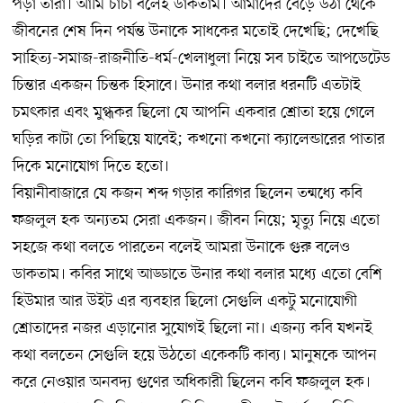
পড়া তারা। আমি চাচা বলেই ডাকতাম। আমাদের বেড়ে উঠা থেকে
জীবনের শেষ দিন পর্যন্ত উনাকে সাধকের মতোই দেখেছি; দেখেছি
সাহিত্য-সমাজ-রাজনীতি-ধর্ম-খেলাধুলা নিয়ে সব চাইতে আপডেটেড
চিন্তার একজন চিন্তক হিসাবে। উনার কথা বলার ধরনটি এতটাই
চমৎকার এবং মুগ্ধকর ছিলো যে আপনি একবার শ্রোতা হয়ে গেলে
ঘড়ির কাটা তো পিছিয়ে যাবেই; কখনো কখনো ক্যালেন্ডারের পাতার
দিকে মনোযোগ দিতে হতো।
বিয়ানীবাজারে যে কজন শব্দ গড়ার কারিগর ছিলেন তন্মধ্যে কবি
ফজলুল হক অন্যতম সেরা একজন। জীবন নিয়ে; মৃত্যু নিয়ে এতো
সহজে কথা বলতে পারতেন বলেই আমরা উনাকে গুরু বলেও
ডাকতাম। কবির সাথে আড্ডাতে উনার কথা বলার মধ্যে এতো বেশি
হিউমার আর উইট এর ব্যবহার ছিলো সেগুলি একটু মনোযোগী
শ্রোতাদের নজর এড়ানোর সুযোগই ছিলো না। এজন্য কবি যখনই
কথা বলতেন সেগুলি হয়ে উঠতো একেকটি কাব্য। মানুষকে আপন
করে নেওয়ার অনবদ্য গুণের অধিকারী ছিলেন কবি ফজলুল হক।