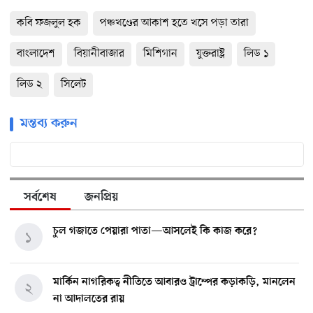
কবি ফজলুল হক
পঞ্চখণ্ডের আকাশ হতে খসে পড়া তারা
বাংলাদেশ
বিয়ানীবাজার
মিশিগান
যুক্তরাষ্ট্র
লিড ১
লিড ২
সিলেট
মন্তব্য করুন
সর্বশেষ
জনপ্রিয়
চুল গজাতে পেয়ারা পাতা—আসলেই কি কাজ করে?
১
মার্কিন নাগরিকত্ব নীতিতে আবারও ট্রাম্পের কড়াকড়ি, মানলেন
২
না আদালতের রায়