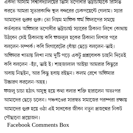
একদা আসাম বিশ্ববিদ্যালয়ের ভিসি তপোধীর ভট্টাচার্য্যকে রিসিভ
করতে আমরা সুতারকান্দি স্থল বন্দরের চেকপয়েন্টে গেলাম। স্যার
আমাদের গুরুর গুরু। তো নিয়ম মাফিক ফর্ম ফিলাপের সময়ে
কর্তব্যরত অফিসার তপোধীর ভট্টাচার্য্য স্যারের ঠিকানা লিখে কোথায়
উঠবেন সেই ঠিকানায় কবি ফজলুল হকের ঠিকানা লিখার পরে
বললেন-সম্পর্ক। কবি সিগারেটের ধোঁয়া ছেড়ে বললেন-ভাই।
অফিসার খাতায় লিখা নাম দুটি পড়ে একটু প্রশ্নবোধক চাহনি দিতেই
কবি বললেন -হ্যাঁ, ভাই ই। শাহজালাল আইয়া আমরার কিছুরে
অবায় নিছইন, আর কিছু হবায় রইছন। কলম রেখে অফিসার
উচ্চারণ করলেন-অহহ।
ফজলু চাচা হঠাৎ অসুস্থ হয়ে কথা বলার শক্তি হারালেন অতঃপর
আমাদের ছেড়ে চলেন। পঞ্চখণ্ডের সারস্বত সমাজের পরম্পরা রক্ষায়
আমাদের গুরু হয়ে ওঠা এই সাধকের জীবন নতুন প্রজন্মের নিকট
পৌছানো প্রয়োজন।
Facebook Comments Box