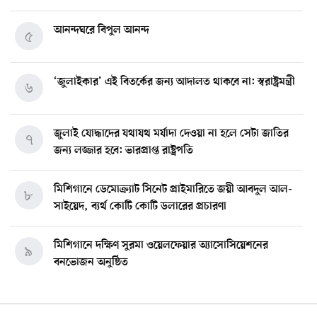
আনন্দঘরে বিপুল আনন্দ
৫
‘জুলাইকার’ এই বিতর্কের জন্য আদালত থাকবে না: স্বরাষ্ট্রমন্ত্রী
৬
জুলাই যোদ্ধাদের যথাযথ মর্যাদা দেওয়া না হলে সেটা জাতির
৭
জন্য লজ্জার হবে: ভারপ্রাপ্ত রাষ্ট্রপতি
মিশিগানে ডেমোক্র্যাট সিনেট প্রাইমারিতে জয়ী আবদুল আল-
৮
সাইয়েদ, ব্যর্থ কোটি কোটি ডলারের প্রচারণা
মিশিগানে দক্ষিণ সুরমা ওয়েলফেয়ার অ্যাসোসিয়েশনের
৯
বনভোজন অনুষ্ঠিত
বিশ্বজুড়ে কূটনৈতিক পুনর্বিন্যাস, ৫ অঞ্চলে মিশন বন্ধ করছে
১০