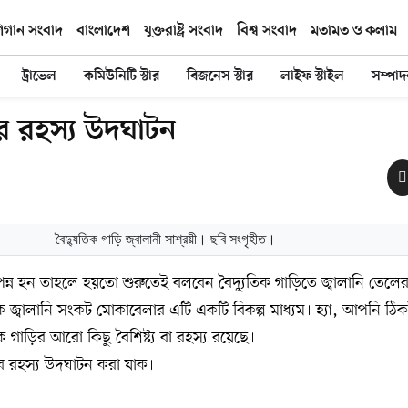
িগান সংবাদ
বাংলাদেশ
যুক্তরাষ্ট্র সংবাদ
বিশ্ব সংবাদ
মতামত ও কলাম
ট্রাভেল
কমিউনিটি স্টার
বিজনেস স্টার
লাইফ স্টাইল
সম্পা
ির রহস্য উদঘাটন
বৈদ্যুতিক গাড়ি জ্বালানী সাশ্রয়ী। ছবি সংগৃহীত।
পন্ন হন তাহলে হয়তো শুরুতেই বলবেন বৈদ্যুতিক গাড়িতে জ্বালানি তেল
িক জ্বালানি সংকট মোকাবেলার এটি একটি বিকল্প মাধ্যম। হ্যা, আপনি ঠ
 গাড়ির আরো কিছু বৈশিষ্ট্য বা রহস্য রয়েছে।
সব রহস্য উদঘাটন করা যাক।