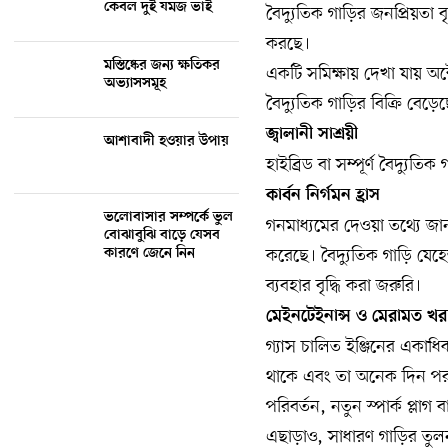
কেবল দুই যমজ ভাই
বৈদ্যুতিক গাড়ির জনপ্রিয়তা 
করছে।
মস্তিষ্কের জন্য ক্ষতিকর
একটি সমিক্ষায় দেখা যায় অক্
অভ্যাসসমূহ
বৈদ্যুতিক গাড়ির বিক্রি বেড়
জ্বালানী সাশ্রয়ী
আশাবাদী হওয়ার উপায়
হাইব্রিড বা সম্পূর্ণ বৈদ্যুতিক 
কার্বন নির্গমন হ্রাস
ভলোবাসার সম্পর্কে ভুল
গনমাধ্যমের দেওয়া তথ্যে জান
বোঝাবুঝি বাড়ে যেসব
করেছে। বৈদ্যুতিক গাড়ি যেহ
কারণে জেনে নিন
ব্যবহার বৃদ্ধি করা জরুরি।
মেইনটেইনান্স ও মেরামত খ
গ্যাস চালিত ইঞ্জিনের একাধিক 
থাকে এবং তা অনেক দিন পর প
পরিবর্তন, নতুন স্পার্ক প্লাগ 
এছাড়াও, সাধারণ গাড়ির তুলনায়