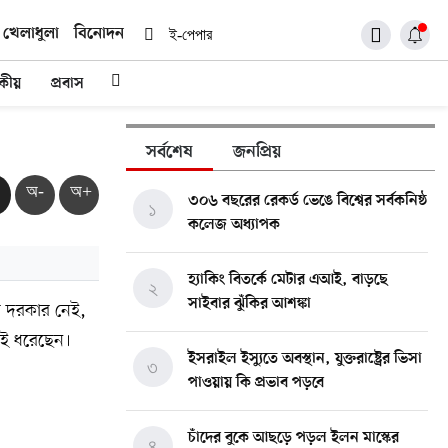
খেলাধুলা
বিনোদন
ই-পেপার
দকীয়
প্রবাস
সর্বশেষ
জনপ্রিয়
অ-
অ+
৩০৬ বছরের রেকর্ড ভেঙে বিশ্বের সর্বকনিষ্ঠ
১
কলেজ অধ্যাপক
হ্যাকিং বিতর্কে মেটার এআই, বাড়ছে
২
সাইবার ঝুঁকির আশঙ্কা
ের দরকার নেই,
িকই ধরেছেন।
ইসরাইল ইস্যুতে অবস্থান, যুক্তরাষ্ট্রের ভিসা
৩
পাওয়ায় কি প্রভাব পড়বে
চাঁদের বুকে আছড়ে পড়ল ইলন মাস্কের
৪