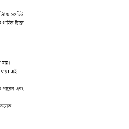
অ্যাসোসিয়েশনের বনভোজন অনুষ্ঠিত
যাক্স ক্রেডিট
বিশ্বজুড়ে কূটনৈতিক পুনর্বিন্যাস, ৫ অঞ্চলে
১০
াড়ির ট্যাক্স
মিশন বন্ধ করছে যুক্তরাষ্ট্র
মিশিগানে ফ্রেন্ডস এন্ড ফ্যামিলির
১১
বনভোজনে প্রাণের উচ্ছ্বাস
 যায়।
মিশিগানে ডেমোক্র্যাটদের প্রাইমারিতে
১২
আল-সাইয়েদকে হারাতে কেন এত মরিয়া
 যায়। এই
ইসারায়েলি লবি এআইপ্যাক
িতে পারেন এবং
মুনা দাওয়াহ কনফারেন্স ২০২৬ সম্পর্কে
১৩
প্রেস ব্রিফিং
ো অনেক
শেখ হাসিনার সঙ্গে সংবাদ সম্মেলনে
১৪
থাকছেন সাকিব আল হাসান