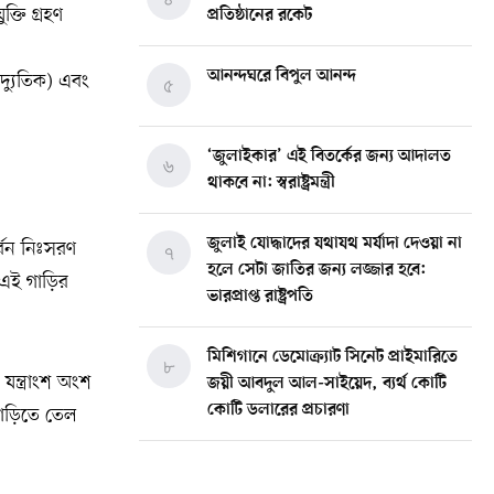
্তি গ্রহণ
প্রতিষ্ঠানের রকেট
আনন্দঘরে বিপুল আনন্দ
ৈদ্যুতিক) এবং
৫
‘জুলাইকার’ এই বিতর্কের জন্য আদালত
৬
থাকবে না: স্বরাষ্ট্রমন্ত্রী
জুলাই যোদ্ধাদের যথাযথ মর্যাদা দেওয়া না
র্বন নিঃসরণ
৭
হলে সেটা জাতির জন্য লজ্জার হবে:
এই গাড়ির
ভারপ্রাপ্ত রাষ্ট্রপতি
মিশিগানে ডেমোক্র্যাট সিনেট প্রাইমারিতে
৮
যন্ত্রাংশ অংশ
জয়ী আবদুল আল-সাইয়েদ, ব্যর্থ কোটি
কোটি ডলারের প্রচারণা
াড়িতে তেল
মিশিগানে দক্ষিণ সুরমা ওয়েলফেয়ার
৯