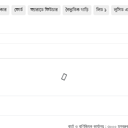
কার
ফোর্ড
ফ্যারাডে ফিউচার
বৈদ্যুতিক গাড়ি
লিড ১
লুসিড এয
বার্তা ও বাণিজ্যিক কার্যালয় : ৩০০০ হ