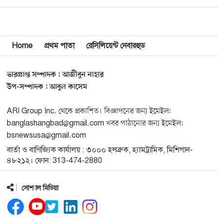
গাজায় জাবালিয়া শরণার্থী
শিবিরে ইসরাইলের বিমান
হামলায় অনেকে নিহত।
Home
প্রথম পাতা
রেসিলিয়েন্ট নেবারহুড
অধিকৃত পশ্চিম তীরে
ইসরাইলি অভিযানে
ভারপ্রাপ্ত সম্পাদক : আজীবুন নাহার
দুইজন…
উপ-সম্পাদক : আবুল কাসেম
ARI Group Inc. থেকে প্রকাশিত। বিজ্ঞাপনের জন্য ইমেইল:
banglashangbad@gmail.com খবর পাঠানোর জন্য ইমেইল:
bsnewsusa@gmail.com
বার্তা ও বাণিজ্যিক কার্যালয় : ৩০০০ হলব্রুক, হ্যামট্রামিক, মিশিগান-
৪৮২১২। ফোন: 313-474-2880
সোশ্যাল মিডিয়া