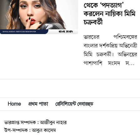
থেকে ‘পদত্যাগ’
পেতে যাচ্ছে আমেরিকা,
করলেন নায়িকা মিমি
কানাডা, অস্ট্রেলিয়া ও
চক্রবর্তী
বেলজিয়ামে।…
ভারতের পশ্চিমবঙ্গের
বাংলার দর্শকপ্রিয় অভিনেত্রী
মিমি চক্রবর্তী। অভিনয়ের
পাশাপাশি সংসদ সদস্য
হিসেবেও দায়িত্ব পালন
করেছেন। তবে সংসদ
সদস্য (এমপি) পদে থাকতে
না চেয়ে পদত্যাগপত্র
Home
প্রথম পাতা
রেসিলিয়েন্ট নেবারহুড
দিয়েছেন এই অভিনেত্রী।
বৃহস্পতিবার (১৫ ফেব্রুয়ারি)
ভারপ্রাপ্ত সম্পাদক : আজীবুন নাহার
…
উপ-সম্পাদক : আবুল কাসেম