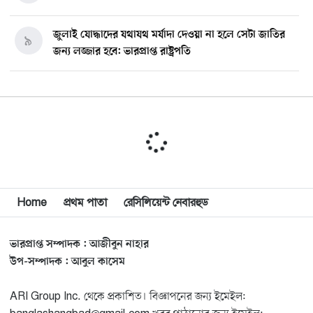
জুলাই যোদ্ধাদের যথাযথ মর্যাদা দেওয়া না হলে সেটা জাতির
৯
জন্য লজ্জার হবে: ভারপ্রাপ্ত রাষ্ট্রপতি
মিশিগানে ডেমোক্র্যাট সিনেট প্রাইমারিতে জয়ী আবদুল আল-
১০
সাইয়েদ, ব্যর্থ কোটি কোটি ডলারের প্রচারণা
মিশিগানে দক্ষিণ সুরমা ওয়েলফেয়ার অ্যাসোসিয়েশনের
১১
বনভোজন অনুষ্ঠিত
বিশ্বজুড়ে কূটনৈতিক পুনর্বিন্যাস, ৫ অঞ্চলে মিশন বন্ধ করছে
Home
প্রথম পাতা
রেসিলিয়েন্ট নেবারহুড
১২
যুক্তরাষ্ট্র
ভারপ্রাপ্ত সম্পাদক : আজীবুন নাহার
মিশিগানে ফ্রেন্ডস এন্ড ফ্যামিলির বনভোজনে প্রাণের উচ্ছ্বাস
১৩
উপ-সম্পাদক : আবুল কাসেম
ARI Group Inc. থেকে প্রকাশিত। বিজ্ঞাপনের জন্য ইমেইল:
মিশিগানে ডেমোক্র্যাটদের প্রাইমারিতে আল-সাইয়েদকে হারাতে
১৪