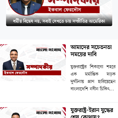
ধর্মীয় বিদ্বেষ নয়, সবাই দেখতে চায় সম্প্রীতির আমেরিকা
আমাদের সচেতনতা
সময়ের দাবি
যুক্তরাষ্ট্রের শিকাগো শহরে
এক মর্মান্তিক সড়ক
দুর্ঘটনায় প্রাণ হারিয়েছেন
বাংলাদেশি নবীন চিকিৎসক
ডা. অদিতি সাহা অনন্যা|
চিকিৎসক হিসেবে ¯^প্নের
যুক্তরাষ্ট্র-ইরান যুদ্ধের
পথচলা শুরু করার অল্প
শেষ কোথায়?