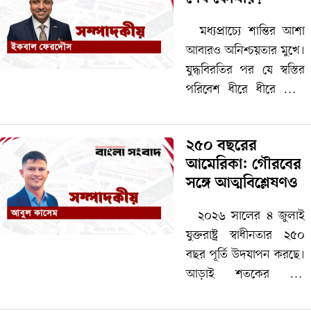
সময়ের মধ্যেই তার এমন
অকাল মৃত্যু শুধু…
মধ্যপ্রাচ্যে শান্তির আশা
আবারও অনিশ্চয়তার মুখে।
যুদ্ধবিরতির পর যে স্বস্তির
পরিবেশ ধীরে ধীরে তৈরি
হচ্ছিল, সাম্প্রতিক হামলা ও
পাল্টা হামলার ঘটনায় তা
২৫০ বছরের
নতুন করে ভেঙে পড়ার
আমেরিকা: গৌরবের
আশঙ্কা দেখা দিয়েছে।…
সঙ্গে আত্মবিশ্লেষণও
২০২৬ সালের ৪ জুলাই
যুক্তরাষ্ট্র স্বাধীনতার ২৫০
বছর পূর্তি উদযাপন করছে।
আড়াই শতকের এই
পথচলায় দেশটি গণতন্ত্র,