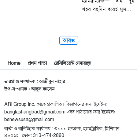
হ্যামট্রাম্যাক— এই দুই
শহর বহুদিন ধরেই মুসলিম
অভিবাসীদের শান্তিপূর্ণ
বসবাস, বহুসাংস্কৃতিক
সহাবস্থান এবং ধর্মীয়
আরও
সম্প্রীতির উজ্জ্বল উদাহরণ
হিসেবে পরিচিত। কিন্তু
সম্প্রতি কোরআন
Home
প্রথম পাতা
রেসিলিয়েন্ট নেবারহুড
পোড়ানোর ঘোষণাকে
কেন্দ্র…
ভারপ্রাপ্ত সম্পাদক : আজীবুন নাহার
উপ-সম্পাদক : আবুল কাসেম
ARI Group Inc. থেকে প্রকাশিত। বিজ্ঞাপনের জন্য ইমেইল:
banglashangbad@gmail.com খবর পাঠানোর জন্য ইমেইল:
bsnewsusa@gmail.com
বার্তা ও বাণিজ্যিক কার্যালয় : ৩০০০ হলব্রুক, হ্যামট্রামিক, মিশিগান-
৪৮২১২। ফোন: 313-474-2880