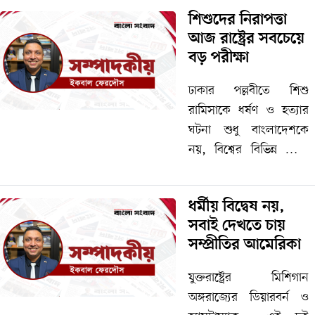
সাংবিধানিক শাসন,
শিশুদের নিরাপত্তা
অর্থনৈতিক সমৃদ্ধি এবং
আজ রাষ্ট্রের সবচেয়ে
বিজ্ঞান-প্রযুক্তিতে
বড় পরীক্ষা
বিশ্বনেতৃত্বের অবস্থানে
পৌঁছেছে। এ উপলক্ষে
ঢাকার পল্লবীতে শিশু
দেশজুড়ে…
রামিসাকে ধর্ষণ ও হত্যার
ঘটনা শুধু বাংলাদেশকে
নয়, বিশ্বের বিভিন্ন প্রান্তে
থাকা বাংলাদেশিদেরও
গভীরভাবে নাড়া দিয়েছে|
ধর্মীয় বিদ্বেষ নয়,
আমেরিকার মিশিগানে
সবাই দেখতে চায়
বসবাসরত প্রবাসী
সম্প্রীতির আমেরিকা
বাংলাদেশিরাও উদ্বেগ,
ক্ষোভ ও শঙ্কার সঙ্গে
যুক্তরাষ্ট্রের মিশিগান
ঘটনাগুলো…
অঙ্গরাজ্যের ডিয়ারবর্ন ও