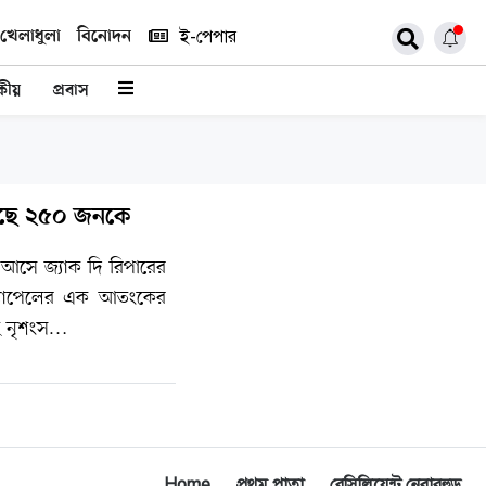
খেলাধুলা
বিনোদন
ই-পেপার
কীয়
প্রবাস
রেছে ২৫০ জনকে
 আসে জ্যাক দি রিপারের
চ্যাপেলের এক আতংকের
বই নৃশংস…
Home
প্রথম পাতা
রেসিলিয়েন্ট নেবারহুড