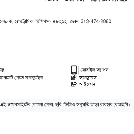
০০ হলব্রুক, হ্যামট্রামিক, মিশিগান- ৪৮২১২। ফোন: 313-474-2880
ার
মোবাইল অ্যাপস
আপডেট পেতে সাবস্ক্রাইব
অ্যান্ড্রয়েড
আইফোন
এই ওয়েবসাইটের কোনো লেখা, ছবি, ভিডিও অনুমতি ছাড়া ব্যবহার বেআইনি।