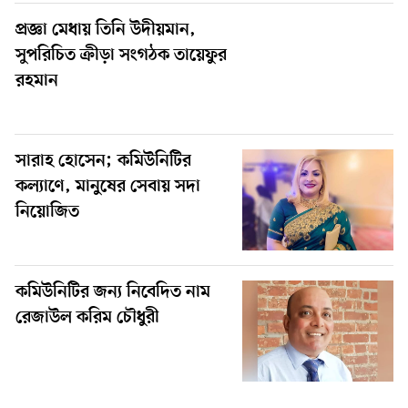
প্রজ্ঞা মেধায় তিনি উদীয়মান,
সুপরিচিত ক্রীড়া সংগঠক তায়েফুর
রহমান
সারাহ হোসেন; কমিউনিটির
কল্যাণে, মানুষের সেবায় সদা
নিয়োজিত
কমিউনিটির জন্য নিবেদিত নাম
রেজাউল করিম চৌধুরী