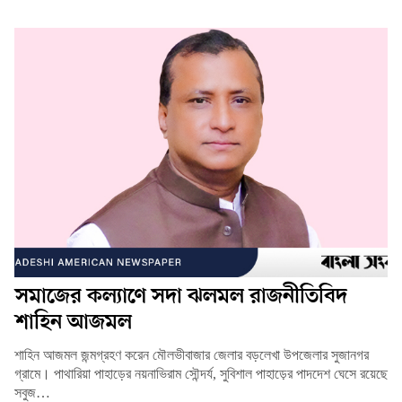
সমাজের কল্যাণে সদা ঝলমল রাজনীতিবিদ
শাহিন আজমল
শাহিন আজমল জন্মগ্রহণ করেন মৌলভীবাজার জেলার বড়লেখা উপজেলার সুজানগর
গ্রামে। পাথারিয়া পাহাড়ের নয়নাভিরাম সৌন্দর্য, সুবিশাল পাহাড়ের পাদদেশ ঘেসে রয়েছে
সবুজ…