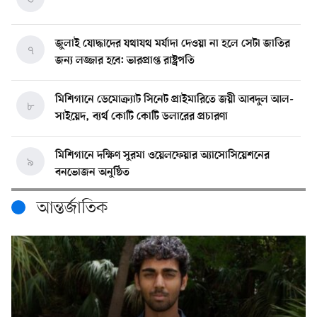
জুলাই যোদ্ধাদের যথাযথ মর্যাদা দেওয়া না হলে সেটা জাতির
৭
জন্য লজ্জার হবে: ভারপ্রাপ্ত রাষ্ট্রপতি
মিশিগানে ডেমোক্র্যাট সিনেট প্রাইমারিতে জয়ী আবদুল আল-
৮
সাইয়েদ, ব্যর্থ কোটি কোটি ডলারের প্রচারণা
মিশিগানে দক্ষিণ সুরমা ওয়েলফেয়ার অ্যাসোসিয়েশনের
৯
বনভোজন অনুষ্ঠিত
আন্তর্জাতিক
বিশ্বজুড়ে কূটনৈতিক পুনর্বিন্যাস, ৫ অঞ্চলে মিশন বন্ধ করছে
১০
যুক্তরাষ্ট্র
মিশিগানে ফ্রেন্ডস এন্ড ফ্যামিলির বনভোজনে প্রাণের উচ্ছ্বাস
১১