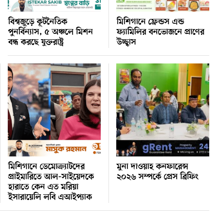
বিশ্বজুড়ে কূটনৈতিক
মিশিগানে ফ্রেন্ডস এন্ড
পুনর্বিন্যাস, ৫ অঞ্চলে মিশন
ফ্যামিলির বনভোজনে প্রাণের
বন্ধ করছে যুক্তরাষ্ট্র
উচ্ছ্বাস
মিশিগানে ডেমোক্র্যাটদের
মুনা দাওয়াহ কনফারেন্স
প্রাইমারিতে আল-সাইয়েদকে
২০২৬ সম্পর্কে প্রেস ব্রিফিং
হারাতে কেন এত মরিয়া
ইসারায়েলি লবি এআইপ্যাক