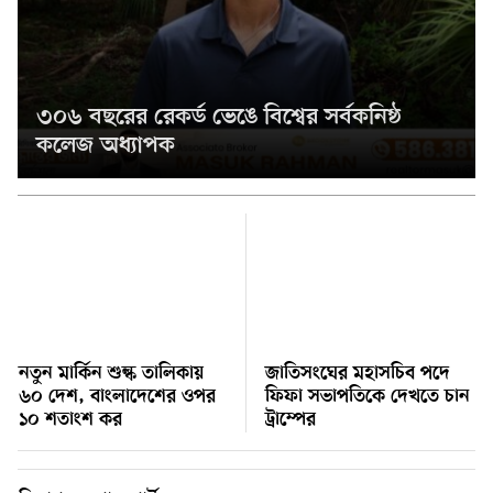
মিশিগানে ডেমোক্র্যাটদের প্রাইমারিতে আল-সাইয়েদকে হারাতে
১২
কেন এত মরিয়া ইসারায়েলি লবি এআইপ্যাক
মুনা দাওয়াহ কনফারেন্স ২০২৬ সম্পর্কে প্রেস ব্রিফিং
১৩
৩০৬ বছরের রেকর্ড ভেঙে বিশ্বের সর্বকনিষ্ঠ
কলেজ অধ্যাপক
শেখ হাসিনার সঙ্গে সংবাদ সম্মেলনে থাকছেন সাকিব আল
১৪
হাসান
যুক্তরাষ্ট্রকে ছাড়ে বাধ্য করতে কোন কৌশলে ওয়াশিংটনের ওপর
১৫
চাপ বাড়াচ্ছে ইরান
ট্রাম্প অর্গানাইজেশনের হিসাব বন্ধের কারণ জানাল ক্যাপিটাল
১৬
ওয়ান
নতুন মার্কিন শুল্ক তালিকায়
জাতিসংঘের মহাসচিব পদে
৬০ দেশ, বাংলাদেশের ওপর
ফিফা সভাপতিকে দেখতে চান
১০ শতাংশ কর
ট্রাম্পের
মুক্তিযোদ্ধাদের তালিকা তৈরিতে সহযোগিতায় আগ্রহী যুক্তরাষ্ট্র
১৭