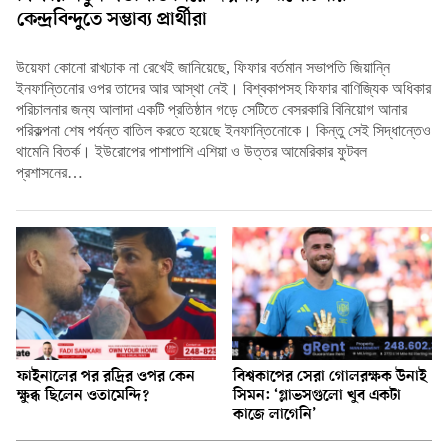
কেন্দ্রবিন্দুতে সম্ভাব্য প্রার্থীরা
উয়েফা কোনো রাখঢাক না রেখেই জানিয়েছে, ফিফার বর্তমান সভাপতি জিয়ান্নি
ইনফান্তিনোর ওপর তাদের আর আস্থা নেই। বিশ্বকাপসহ ফিফার বাণিজ্যিক অধিকার
পরিচালনার জন্য আলাদা একটি প্রতিষ্ঠান গড়ে সেটিতে বেসরকারি বিনিয়োগ আনার
পরিকল্পনা শেষ পর্যন্ত বাতিল করতে হয়েছে ইনফান্তিনোকে। কিন্তু সেই সিদ্ধান্তেও
থামেনি বিতর্ক। ইউরোপের পাশাপাশি এশিয়া ও উত্তর আমেরিকার ফুটবল
প্রশাসনের…
ফাইনালের পর রদ্রির ওপর কেন
বিশ্বকাপের সেরা গোলরক্ষক উনাই
ক্ষুব্ধ ছিলেন ওতামেন্দি?
সিমন: ‘গ্লাভসগুলো খুব একটা
কাজে লাগেনি’