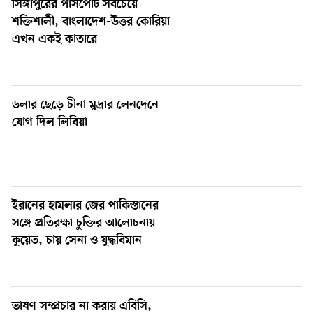
সিঙ্গাপুরের পাসপোর্ট সবচেয়ে
নিউইয়র্কে বড়লেখাবাসীর মিলনমেলা বড়লেখা সামাজিক ও
১৮
শক্তিশালী, বাংলাদেশ-উত্তর কোরিয়া
সাংস্কৃতিক সমিতির বার্ষিক বনভোজন
এখন একই কাতারে
ওয়াশিংটন ডিসিতে ছাড়া হচ্ছে ৬ লাখ মশা
১৯
ডলার ছেড়ে চীনা মুদ্রার লেনদেনে
যুক্তরাষ্ট্রের শ্রেণিকক্ষে রোবট শিক্ষক আনার সিদ্ধান্তে ক্ষুব্ধ
২০
যোগ দিল লিবিয়া
শিক্ষকেরা
ইরানের হামলার জের পাকিস্তানের
সঙ্গে প্রতিরক্ষা চুক্তির আলোচনায়
কুয়েত, চায় সেনা ও যুদ্ধবিমান
ভাষণ সম্প্রচার না করায় এবিসি,