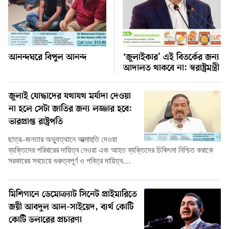
আনন্দঘরে বিপুল আনন্দ
‘জুলাইকার’ এই বিতর্কের জন্য
আদালত থাকবে না: স্বরাষ্ট্রমন্ত্রী
জুলাই যোদ্ধাদের যথাযথ মর্যাদা দেওয়া
না হলে সেটা জাতির জন্য লজ্জার হবে:
ভারপ্রাপ্ত রাষ্ট্রপতি
ছাত্র–জনতার অভ্যুত্থানে আত্মাহুতি দেওয়া
ব্যক্তিদের পরিবারের দায়িত্ব নেওয়া এবং আহত ব্যক্তিদের চিকিৎসা নিশ্চিত করাকে
সরকারের সবচেয়ে গুরুত্বপূর্ণ ও পবিত্র দায়িত্ব…
মিশিগানে ডেমোক্র্যাট সিনেট প্রাইমারিতে
জয়ী আবদুল আল-সাইয়েদ, ব্যর্থ কোটি
কোটি ডলারের প্রচারণা