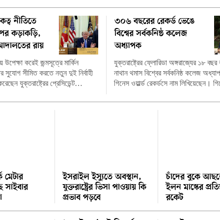
িকত্ব নীতিতে
৩০৬ বছরের রেকর্ড ভেঙে
্পের কড়াকড়ি,
বিশ্বের সর্বকনিষ্ঠ কলেজ
আদালতের রায়
অধ্যাপক
ায় উপেক্ষা করেই জন্মসূত্রে মার্কিন
যুক্তরাষ্ট্রের ফ্লোরিডা অঙ্গরাজ্যের ১৮ বছর
র সুযোগ সীমিত করতে নতুন দুই নির্বাহী
নাথান থমাস বিশ্বের সর্বকনিষ্ঠ কলেজ অধ্যা
রেছেন যুক্তরাষ্ট্রের প্রেসিডেন্ট…
গিনেস ওয়ার্ল্ড রেকর্ডসে নাম লিখিয়েছেন।
কে মেটার
ইসরাইল ইস্যুতে অবস্থান,
চাঁদের বুকে আ
 সাইবার
যুক্তরাষ্ট্রের ভিসা পাওয়ায় কি
ইলন মাস্কের প্রতি
া
প্রভাব পড়বে
রকেট