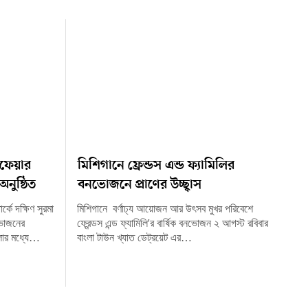
লফেয়ার
মিশিগানে ফ্রেন্ডস এন্ড ফ্যামিলির
নুষ্ঠিত
বনভোজনে প্রাণের উচ্ছ্বাস
্কে দক্ষিণ সুরমা
মিশিগানে বর্ণাঢ্য আয়োজন আর উৎসব মুখর পরিবেশে
নভোজনের
ফ্রেন্ডস এন্ড ফ্যামিলি'র বার্ষিক বনভোজন ২ আগস্ট রবিবার
ার মধ্যে…
বাংলা টাউন খ্যাত ডেট্রয়েট এর…