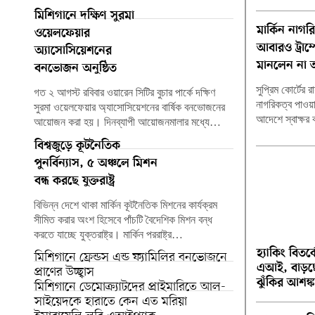
মিশিগানে দক্ষিণ সুরমা
মার্কিন নাগর
ওয়েলফেয়ার
আবারও ট্রাম
অ্যাসোসিয়েশনের
মানলেন না 
বনভোজন অনুষ্ঠিত
সুপ্রিম কোর্টের র
গত ২ আগস্ট রবিবার ওয়ারেন সিটির বুচার পার্কে দক্ষিণ
নাগরিকত্ব পাওয়া
সুরমা ওয়েলফেয়ার অ্যাসোসিয়েশনের বার্ষিক বনভোজনের
আদেশে স্বাক্ষর ক
আয়োজন করা হয়। দিনব্যাপী আয়োজনমালার মধ্যে…
বিশ্বজুড়ে কূটনৈতিক
পুনর্বিন্যাস, ৫ অঞ্চলে মিশন
বন্ধ করছে যুক্তরাষ্ট্র
বিভিন্ন দেশে থাকা মার্কিন কূটনৈতিক মিশনের কার্যক্রম
সীমিত করার অংশ হিসেবে পাঁচটি বৈদেশিক মিশন বন্ধ
করতে যাচ্ছে যুক্তরাষ্ট্র। মার্কিন পররাষ্ট্র…
হ্যাকিং বিতর্
মিশিগানে ফ্রেন্ডস এন্ড ফ্যামিলির বনভোজনে
এআই, বাড়ছে
প্রাণের উচ্ছ্বাস
ঝুঁকির আশঙ্ক
মিশিগানে ডেমোক্র্যাটদের প্রাইমারিতে আল-
সাইয়েদকে হারাতে কেন এত মরিয়া