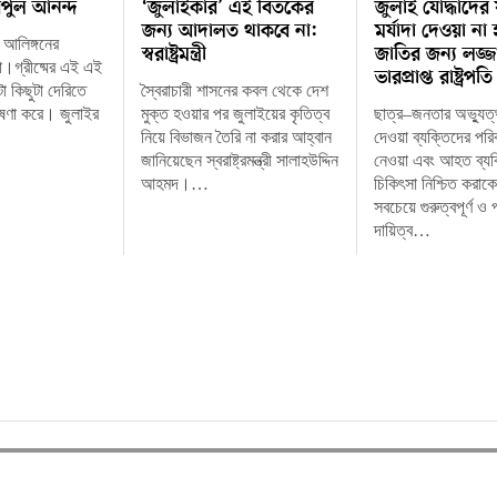
িপুল আনন্দ
‘জুলাইকার’ এই বিতর্কের
জুলাই যোদ্ধাদের
জন্য আদালত থাকবে না:
মর্যাদা দেওয়া না
র আলিঙ্গনের
স্বরাষ্ট্রমন্ত্রী
জাতির জন্য লজ্জ
া।গ্রীষ্মের এই এই
ভারপ্রাপ্ত রাষ্ট্রপতি
াটা কিছুটা দেরিতে
স্বৈরাচারী শাসনের কবল থেকে দেশ
োষণা করে। জুলাইর
মুক্ত হওয়ার পর জুলাইয়ের কৃতিত্ব
ছাত্র–জনতার অভ্যুত্থ
নিয়ে বিভাজন তৈরি না করার আহ্বান
দেওয়া ব্যক্তিদের পরিব
জানিয়েছেন স্বরাষ্ট্রমন্ত্রী সালাহউদ্দিন
নেওয়া এবং আহত ব্যক
আহমদ।…
চিকিৎসা নিশ্চিত করাক
সবচেয়ে গুরুত্বপূর্ণ ও 
দায়িত্ব…