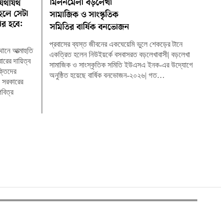
মিলনমেলা বড়লেখা
 যথাযথ
 হলে সেটা
সামাজিক ও সাংস্কৃতিক
ার হবে:
সমিতির বার্ষিক বনভোজন
প্রবাসের ব্যস্ত জীবনের একঘেয়েমি ভুলে শেকড়ের টানে
ানে আত্মাহুতি
একত্রিত হলেন নিউইয়র্কে বসবাসরত বড়লেখাবাসী| বড়লেখা
ারের দায়িত্ব
সামাজিক ও সাংস্কৃতিক সমিতি ইউএসএ ইনক-এর উদ্যোগে
্তিদের
অনুষ্ঠিত হয়েছে বার্ষিক বনভোজন-২০২৬| গত…
ে সরকারের
পবিত্র