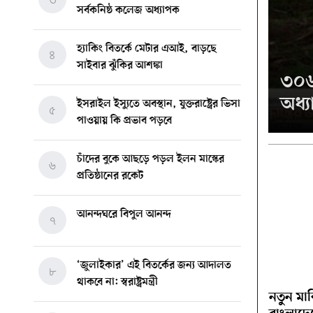
সর্বকনিষ্ঠ কলেজ অধ্যাপক
হ্যাকিং বিতর্কে মেটার এআই, বাড়ছে
৪
সাইবার ঝুঁকির আশঙ্কা
৩০৬ 
অধ্
ইসরাইল ইস্যুতে অবস্থান, যুক্তরাষ্ট্রের ভিসা
৫
পাওয়ায় কি প্রভাব পড়বে
চাঁদের বুকে আছড়ে পড়ল ইলন মাস্কের
৬
প্রতিষ্ঠানের রকেট
আনন্দঘরে বিপুল আনন্দ
৭
‘জুলাইকার’ এই বিতর্কের জন্য আদালত
৮
থাকবে না: স্বরাষ্ট্রমন্ত্রী
নতুন মার