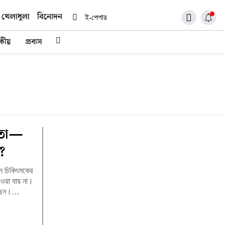
খেলাধুলা
বিনোদন
ই-পেপার
দকীয়
প্রবাস
াতা—
?
ন চিকিৎসকের
াওয়া যায় না।
গেছেন।…