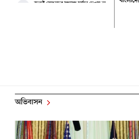
বাংলাদ
জুলাই যোদ্ধাদের যথাযথ মর্যাদা দেওয়া না
৯
হলে সেটা জাতির জন্য লজ্জার হবে:
ভারপ্রাপ্ত রাষ্ট্রপতি
মিশিগানে ডেমোক্র্যাট সিনেট প্রাইমারিতে
১০
জয়ী আবদুল আল-সাইয়েদ, ব্যর্থ কোটি
কোটি ডলারের প্রচারণা
মিশিগানে দক্ষিণ সুরমা ওয়েলফেয়ার
১১
অ্যাসোসিয়েশনের বনভোজন অনুষ্ঠিত
বিশ্বজুড়ে কূটনৈতিক পুনর্বিন্যাস, ৫ অঞ্চলে
১২
মিশন বন্ধ করছে যুক্তরাষ্ট্র
অভিবাসন
মিশিগানে ফ্রেন্ডস এন্ড ফ্যামিলির
১৩
বনভোজনে প্রাণের উচ্ছ্বাস