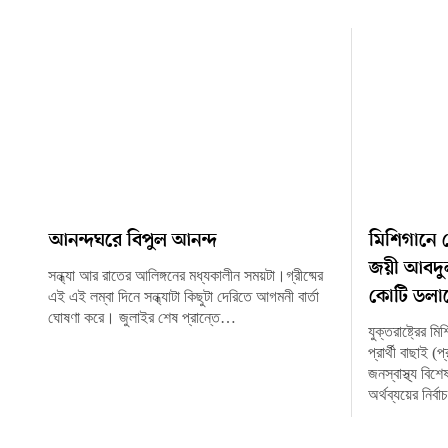
আনন্দঘরে বিপুল আনন্দ
মিশিগানে ড
জয়ী আবদুল
সন্ধ্যা আর রাতের আলিঙ্গনের মধ্যকালীন সময়টা।গ্রীষ্মের
কোটি ডলার
এই এই লম্বা দিনে সন্ধ্যাটা কিছুটা দেরিতে আগমনী বার্তা
ঘোষণা করে। জুলাইর শেষ প্রান্তে…
যুক্তরাষ্ট্রের ম
প্রার্থী বাছাই 
জনস্বাস্থ্য বি
অর্থব্যয়ের নির্